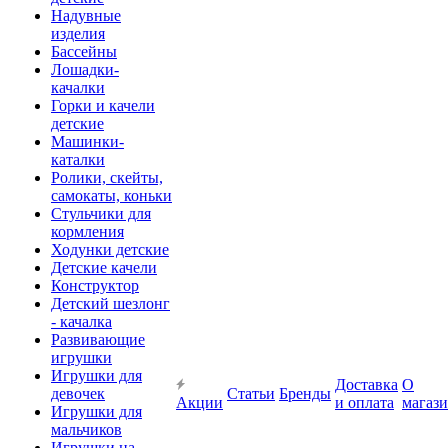
Надувные
изделия
Бассейны
Лошадки-
качалки
Горки и качели
детские
Машинки-
каталки
Ролики, скейты,
самокаты, коньки
Стульчики для
кормления
Ходунки детские
Детские качели
Конструктор
Детский шезлонг
- качалка
Развивающие
игрушки
Игрушки для
Доставка
О
девочек
Статьи
Бренды
Акции
и оплата
магаз
Игрушки для
мальчиков
Игрушки на