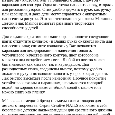
из цветов - кисточка, как у привычного лака, с другой -
карандаш для контура. Одна кисточка наносит основу, вторая -
для рисования узоров. Стик удобно держать в руке, как ручку
или карандаш, и даже дети могут справиться с аккуратным
нанесением рисунка. Это запатентованная упаковка Малинос.
Детский лак Malinos помогает развивать творческие
способности у детей.
Для создания креативного маникюра выполните следующие
шаги: открутите колпачок - в Ваших руках окажется кисть для
нанесения лака; снимите колпачок - у Вас появляется
карандаш для декорирования и нанесения тонкого,
устойчивого, качественного контура, цвет которого не
меняется под воздействием света. Любой из цветов может
быть нанесен как кистью, так и карандашом. Два
разноцветных стика, соединены вместе, поэтому удобно
ложатся в руку и позволяют наносить узор как карандашом.
Лак быстро высыхает после нанесения. Прочное покрытие
устойчиво к сколам и царапинам, не смывается холодной
водой, но хорошо смывается тёплой водой с мылом или
можно снять как пленку.
Malinos — немецкий бренд премиум класса товаров для
детского творчества. Серия Creative NAILS включает в себя
безопасные детские лаки-карандаши для креативного дизайна
ноготков девчонок, которые просто смываются теплой водой.