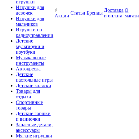
игрушки
Игрушки для
Доставка
О
девочек
Статьи
Бренды
Акции
и оплата
магаз
Игрушки для
мальчиков
Игрушки на
радиоуправлении
Детские
мультибуки и
ноутбуки
Музыкальные
инструменты
Автокресла
Детские
настольные игры
Детские коляски
Товары для
отдыха
Спортивные
товары
Детские горшки
и ванночки
Запасные детали,
аксессуары
Мягкие игрушки