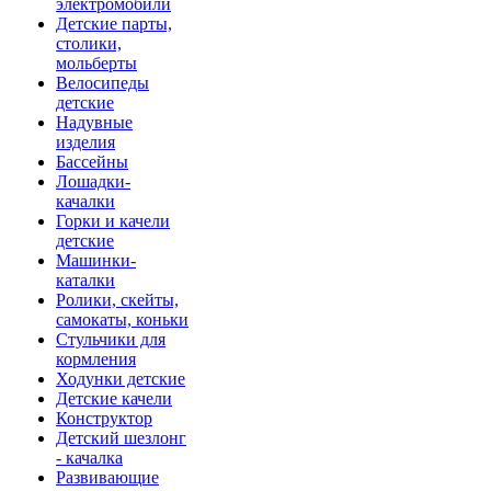
электромобили
Детские парты,
столики,
мольберты
Велосипеды
детские
Надувные
изделия
Бассейны
Лошадки-
качалки
Горки и качели
детские
Машинки-
каталки
Ролики, скейты,
самокаты, коньки
Стульчики для
кормления
Ходунки детские
Детские качели
Конструктор
Детский шезлонг
- качалка
Развивающие