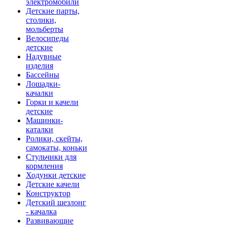
электромобили
Детские парты,
столики,
мольберты
Велосипеды
детские
Надувные
изделия
Бассейны
Лошадки-
качалки
Горки и качели
детские
Машинки-
каталки
Ролики, скейты,
самокаты, коньки
Стульчики для
кормления
Ходунки детские
Детские качели
Конструктор
Детский шезлонг
- качалка
Развивающие