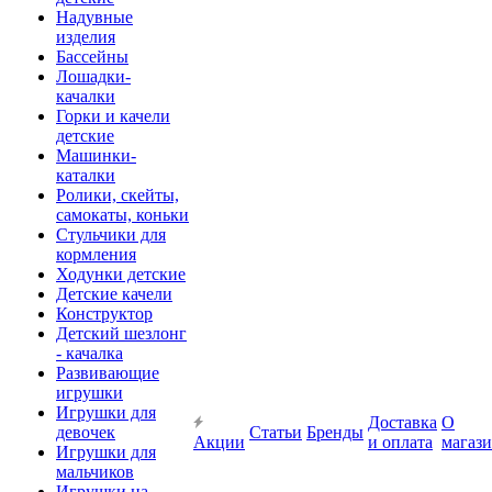
Надувные
изделия
Бассейны
Лошадки-
качалки
Горки и качели
детские
Машинки-
каталки
Ролики, скейты,
самокаты, коньки
Стульчики для
кормления
Ходунки детские
Детские качели
Конструктор
Детский шезлонг
- качалка
Развивающие
игрушки
Игрушки для
Доставка
О
девочек
Статьи
Бренды
Акции
и оплата
магаз
Игрушки для
мальчиков
Игрушки на