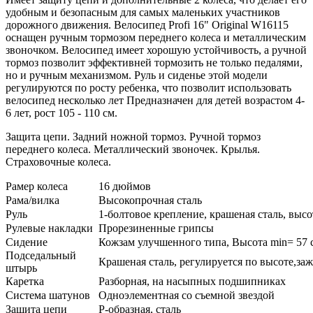
удобным и безопасным для самых маленьких участников
дорожного движения. Велосипед Profi 16" Original W16115
оснащен ручным тормозом переднего колеса и металлическим
звоночком. Велосипед имеет хорошую устойчивость, а ручной
тормоз позволит эффективней тормозить не только педалями,
но и ручным механизмом. Руль и сиденье этой модели
регулируются по росту ребенка, что позволит использовать
велосипед несколько лет Предназначен для детей возрастом 4-
6 лет, рост 105 - 110 см.
Защита цепи. Задний ножной тормоз. Ручной тормоз
переднего колеса. Металлический звоночек. Крылья.
Страховочные колеса.
Рамер колеса
16 дюймов
Рама/вилка
Высокопрочная сталь
Руль
1-болтовое крепление, крашеная сталь, высот
Рулевые накладки
Прорезиненные грипсы
Сидение
Кожзам улучшенного типа, Высота min= 57 с
Подседальный
Крашеная сталь, регулируется по высоте,за
штырь
Каретка
Разборная, на насыпных подшипниках
Система шатунов
Одноэлементная со съемной звездой
Защита цепи
Р-образная, сталь