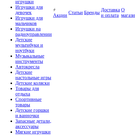
игрушки
Игрушки для
Доставка
О
девочек
Статьи
Бренды
Акции
и оплата
магаз
Игрушки для
мальчиков
Игрушки на
радиоуправлении
Детские
мультибуки и
ноутбуки
Музыкальные
инструменты
Автокресла
Детские
настольные игры
Детские коляски
Товары для
отдыха
Спортивные
товары
Детские горшки
и ванночки
Запасные детали,
аксессуары
Мягкие игрушки