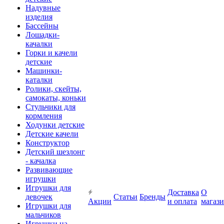
Надувные
изделия
Бассейны
Лошадки-
качалки
Горки и качели
детские
Машинки-
каталки
Ролики, скейты,
самокаты, коньки
Стульчики для
кормления
Ходунки детские
Детские качели
Конструктор
Детский шезлонг
- качалка
Развивающие
игрушки
Игрушки для
Доставка
О
девочек
Статьи
Бренды
Акции
и оплата
магаз
Игрушки для
мальчиков
Игрушки на