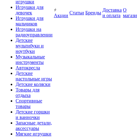
игрушки
Игрушки для
Доставка
О
девочек
Статьи
Бренды
Акции
и оплата
магаз
Игрушки для
мальчиков
Игрушки на
радиоуправлении
Детские
мультибуки и
ноутбуки
Музыкальные
инструменты
Автокресла
Детские
настольные игры
Детские коляски
Товары для
отдыха
Спортивные
товары
Детские горшки
и ванночки
Запасные детали,
аксессуары
Мягкие игрушки