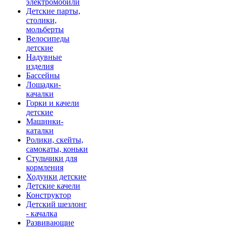
электромобили
Детские парты,
столики,
мольберты
Велосипеды
детские
Надувные
изделия
Бассейны
Лошадки-
качалки
Горки и качели
детские
Машинки-
каталки
Ролики, скейты,
самокаты, коньки
Стульчики для
кормления
Ходунки детские
Детские качели
Конструктор
Детский шезлонг
- качалка
Развивающие