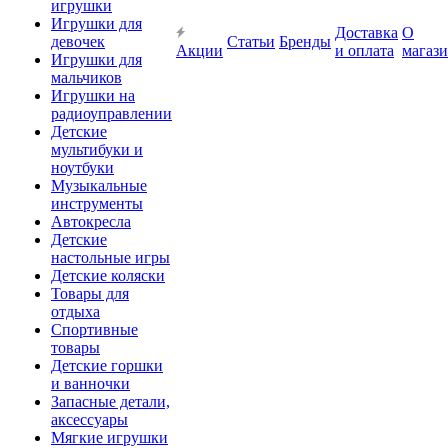
игрушки
Игрушки для
Доставка
О
девочек
Статьи
Бренды
Акции
и оплата
магаз
Игрушки для
мальчиков
Игрушки на
радиоуправлении
Детские
мультибуки и
ноутбуки
Музыкальные
инструменты
Автокресла
Детские
настольные игры
Детские коляски
Товары для
отдыха
Спортивные
товары
Детские горшки
и ванночки
Запасные детали,
аксессуары
Мягкие игрушки