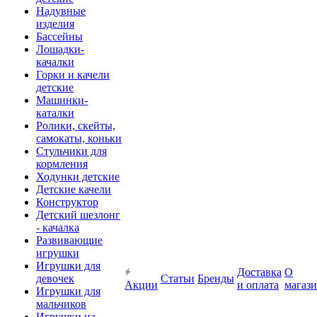
Надувные
изделия
Бассейны
Лошадки-
качалки
Горки и качели
детские
Машинки-
каталки
Ролики, скейты,
самокаты, коньки
Стульчики для
кормления
Ходунки детские
Детские качели
Конструктор
Детский шезлонг
- качалка
Развивающие
игрушки
Игрушки для
Доставка
О
девочек
Статьи
Бренды
Акции
и оплата
магаз
Игрушки для
мальчиков
Игрушки на