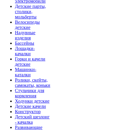
электромобили
Детские парты,
столики,
мольберты
Велосипеды
детские
Надувные
изделия
Бассейны
Лошадки-
качалки
Горки и качели
детские
Машинки-
каталки
Ролики, скейты,
самокаты, коньки
Стульчики для
кормления
Ходунки детские
Детские качели
Конструктор
Детский шезлонг
- качалка
Развивающие