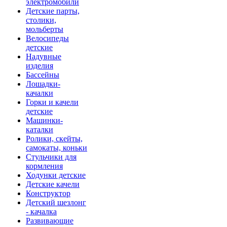
электромобили
Детские парты,
столики,
мольберты
Велосипеды
детские
Надувные
изделия
Бассейны
Лошадки-
качалки
Горки и качели
детские
Машинки-
каталки
Ролики, скейты,
самокаты, коньки
Стульчики для
кормления
Ходунки детские
Детские качели
Конструктор
Детский шезлонг
- качалка
Развивающие