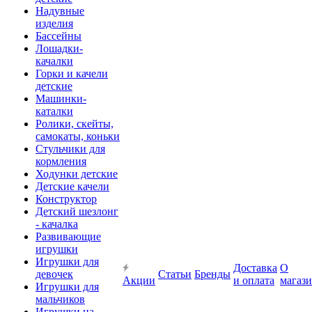
Надувные
изделия
Бассейны
Лошадки-
качалки
Горки и качели
детские
Машинки-
каталки
Ролики, скейты,
самокаты, коньки
Стульчики для
кормления
Ходунки детские
Детские качели
Конструктор
Детский шезлонг
- качалка
Развивающие
игрушки
Игрушки для
Доставка
О
девочек
Статьи
Бренды
Акции
и оплата
магаз
Игрушки для
мальчиков
Игрушки на