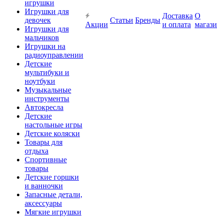
игрушки
Игрушки для
Доставка
О
девочек
Статьи
Бренды
Акции
и оплата
магаз
Игрушки для
мальчиков
Игрушки на
радиоуправлении
Детские
мультибуки и
ноутбуки
Музыкальные
инструменты
Автокресла
Детские
настольные игры
Детские коляски
Товары для
отдыха
Спортивные
товары
Детские горшки
и ванночки
Запасные детали,
аксессуары
Мягкие игрушки