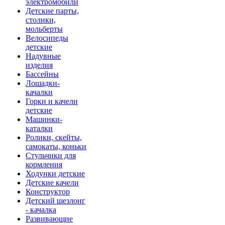
электромобили
Детские парты,
столики,
мольберты
Велосипеды
детские
Надувные
изделия
Бассейны
Лошадки-
качалки
Горки и качели
детские
Машинки-
каталки
Ролики, скейты,
самокаты, коньки
Стульчики для
кормления
Ходунки детские
Детские качели
Конструктор
Детский шезлонг
- качалка
Развивающие