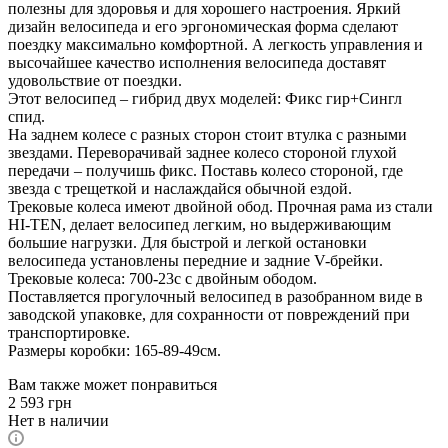
полезны для здоровья и для хорошего настроения. Яркий
дизайн велосипеда и его эргономическая форма сделают
поездку максимально комфортной. А легкость управления и
высочайшее качество исполнения велосипеда доставят
удовольствие от поездки.
Этот велосипед – гибрид двух моделей: Фикс гир+Сингл
спид.
На заднем колесе с разных сторон стоит втулка с разными
звездами. Переворачивай заднее колесо стороной глухой
передачи – получишь фикс. Поставь колесо стороной, где
звезда с трещеткой и наслаждайся обычной ездой.
Трековые колеса имеют двойной обод. Прочная рама из стали
HI-TEN, делает велосипед легким, но выдерживающим
большие нагрузки. Для быстрой и легкой остановки
велосипеда установлены передние и задние V-брейки.
Трековые колеса: 700-23с с двойным ободом.
Поставляется прогулочный велосипед в разобранном виде в
заводской упаковке, для сохранности от повреждений при
транспортировке.
Размеры коробки: 165-89-49см.
Вам также может понравиться
2 593
грн
Нет в наличии