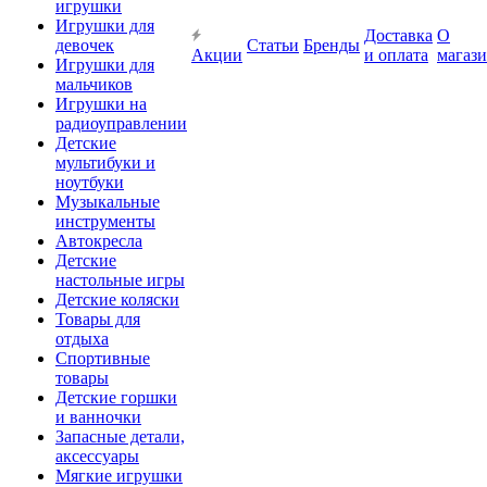
игрушки
Игрушки для
Доставка
О
девочек
Статьи
Бренды
Акции
и оплата
магаз
Игрушки для
мальчиков
Игрушки на
радиоуправлении
Детские
мультибуки и
ноутбуки
Музыкальные
инструменты
Автокресла
Детские
настольные игры
Детские коляски
Товары для
отдыха
Спортивные
товары
Детские горшки
и ванночки
Запасные детали,
аксессуары
Мягкие игрушки