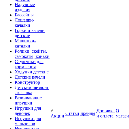
Надувные
изделия
Бассейны
Лошадки-
качалки
Горки и качели
детские
Машинки-
каталки
Ролики, скейты,
самокаты, коньки
Стульчики для
кормления
Ходунки детские
Детские качели
Конструктор
Детский шезлонг
- качалка
Развивающие
игрушки
Игрушки для
Доставка
О
девочек
Статьи
Бренды
Акции
и оплата
магаз
Игрушки для
мальчиков
Игрушки на