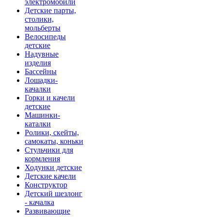
электромобили
Детские парты,
столики,
мольберты
Велосипеды
детские
Надувные
изделия
Бассейны
Лошадки-
качалки
Горки и качели
детские
Машинки-
каталки
Ролики, скейты,
самокаты, коньки
Стульчики для
кормления
Ходунки детские
Детские качели
Конструктор
Детский шезлонг
- качалка
Развивающие