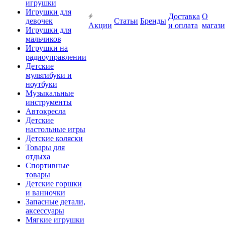
игрушки
Игрушки для
Доставка
О
девочек
Статьи
Бренды
Акции
и оплата
магаз
Игрушки для
мальчиков
Игрушки на
радиоуправлении
Детские
мультибуки и
ноутбуки
Музыкальные
инструменты
Автокресла
Детские
настольные игры
Детские коляски
Товары для
отдыха
Спортивные
товары
Детские горшки
и ванночки
Запасные детали,
аксессуары
Мягкие игрушки