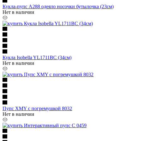
Кукла-пупс A288 одеяло носочки бутылочка (23см)
Нет в наличии
Кукла Isobella YL1711BС (34см)
Нет в наличии
Пупс XMY с погремушкой 8032
Нет в наличии