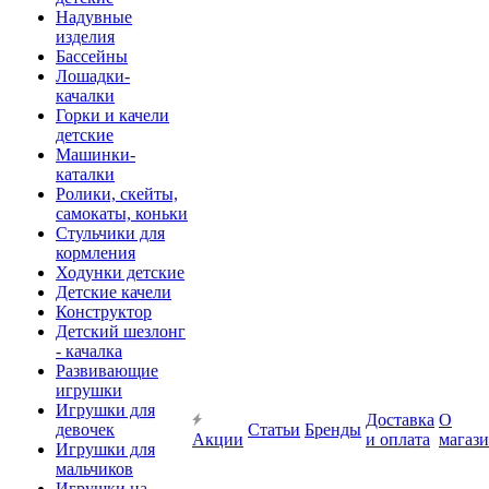
Надувные
изделия
Бассейны
Лошадки-
качалки
Горки и качели
детские
Машинки-
каталки
Ролики, скейты,
самокаты, коньки
Стульчики для
кормления
Ходунки детские
Детские качели
Конструктор
Детский шезлонг
- качалка
Развивающие
игрушки
Игрушки для
Доставка
О
девочек
Статьи
Бренды
Акции
и оплата
магаз
Игрушки для
мальчиков
Игрушки на