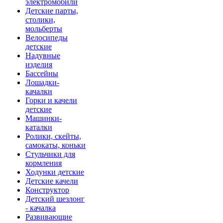
электромобили
Детские парты,
столики,
мольберты
Велосипеды
детские
Надувные
изделия
Бассейны
Лошадки-
качалки
Горки и качели
детские
Машинки-
каталки
Ролики, скейты,
самокаты, коньки
Стульчики для
кормления
Ходунки детские
Детские качели
Конструктор
Детский шезлонг
- качалка
Развивающие