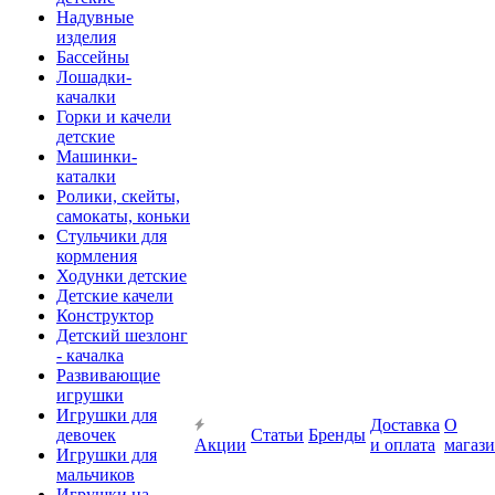
Надувные
изделия
Бассейны
Лошадки-
качалки
Горки и качели
детские
Машинки-
каталки
Ролики, скейты,
самокаты, коньки
Стульчики для
кормления
Ходунки детские
Детские качели
Конструктор
Детский шезлонг
- качалка
Развивающие
игрушки
Игрушки для
Доставка
О
девочек
Статьи
Бренды
Акции
и оплата
магаз
Игрушки для
мальчиков
Игрушки на