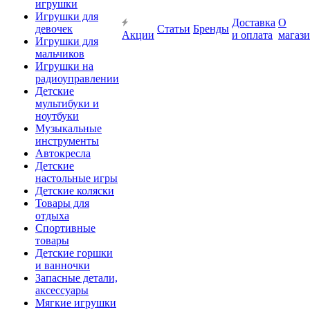
игрушки
Игрушки для
Доставка
О
девочек
Статьи
Бренды
Акции
и оплата
магаз
Игрушки для
мальчиков
Игрушки на
радиоуправлении
Детские
мультибуки и
ноутбуки
Музыкальные
инструменты
Автокресла
Детские
настольные игры
Детские коляски
Товары для
отдыха
Спортивные
товары
Детские горшки
и ванночки
Запасные детали,
аксессуары
Мягкие игрушки