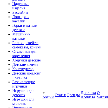
Надувные
изделия
Бассейны
Лошадки-
качалки
Горки и качели
детские
Машинки-
каталки
Ролики, скейты,
самокаты, коньки
Стульчики для
кормления
Ходунки детские
Детские качели
Конструктор
Детский шезлонг
- качалка
Развивающие
игрушки
Игрушки для
Доставка
О
девочек
Статьи
Бренды
Акции
и оплата
магаз
Игрушки для
мальчиков
Игрушки на