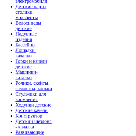
электромобили
Детские парты,
столики,
мольберты
Велосипеды
детские
Надувные
изделия
Бассейны
Лошадки-
качалки
Горки и качели
детские
Машинки-
каталки
Ролики, скейты,
самокаты, коньки
Стульчики для
кормления
Ходунки детские
Детские качели
Конструктор
Детский шезлонг
- качалка
Развивающие