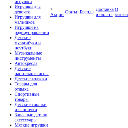
игрушки
Игрушки для
Доставка
О
девочек
Статьи
Бренды
Акции
и оплата
магаз
Игрушки для
мальчиков
Игрушки на
радиоуправлении
Детские
мультибуки и
ноутбуки
Музыкальные
инструменты
Автокресла
Детские
настольные игры
Детские коляски
Товары для
отдыха
Спортивные
товары
Детские горшки
и ванночки
Запасные детали,
аксессуары
Мягкие игрушки