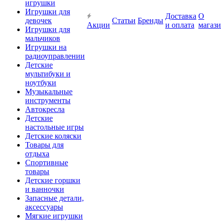
игрушки
Игрушки для
Доставка
О
девочек
Статьи
Бренды
Акции
и оплата
магаз
Игрушки для
мальчиков
Игрушки на
радиоуправлении
Детские
мультибуки и
ноутбуки
Музыкальные
инструменты
Автокресла
Детские
настольные игры
Детские коляски
Товары для
отдыха
Спортивные
товары
Детские горшки
и ванночки
Запасные детали,
аксессуары
Мягкие игрушки