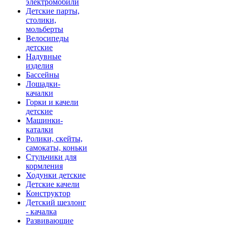
электромобили
Детские парты,
столики,
мольберты
Велосипеды
детские
Надувные
изделия
Бассейны
Лошадки-
качалки
Горки и качели
детские
Машинки-
каталки
Ролики, скейты,
самокаты, коньки
Стульчики для
кормления
Ходунки детские
Детские качели
Конструктор
Детский шезлонг
- качалка
Развивающие