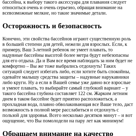
бассейна, к выбору такого аксессуара для плавания следует
относиться очень и очень серьезно, обращая внимание на
всевозможные мелкие, но такие значимые детали.
Осторожность и безопасность
Конечно, эти свойства бассейнов играют существенную роль
в большей степени для детей, нежели для взрослых. Если, к
примеру, Ваш 3-летний ребенок не умеет плавать, то
надувные бассейны высотой более метра будут небезопасны
для его отдыха. Да и Вам все время наблюдать за ним будет не
комфортно – Вы же тоже выбрались отдохнуть! Таких
ситуаций следует избегать либо, если хотите быть спокойны,
одевайте малышу средства защиты – надувные нарукавники
либо круги. Ну а если в Вашей семье уже давно все взрослые
и умеют плавать, то выбирайте самый глубокий вариант – у
такого бассейна глубина составляет 122 см. Жарким летним
днем в таком бассейне будет приятно расположиться, а
прохладная вода, плавно обволакивающая все Ваше тело, даст
возможность в полной мере расслабиться и отдохнуть с
пользой для здоровья. Всего несколько десятков минут – и вот
ощущение, что Вы помолодели на пару лет как минимум!
Обращаем внимание на качество