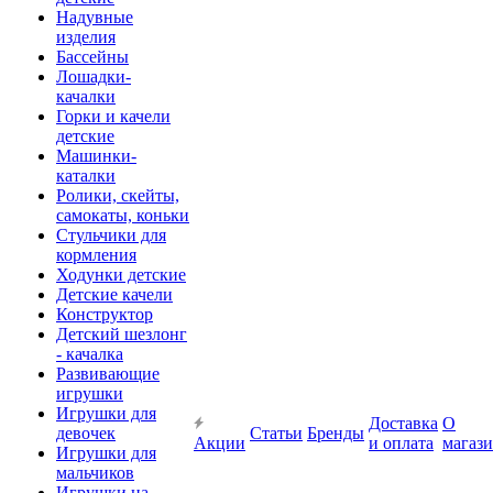
Надувные
изделия
Бассейны
Лошадки-
качалки
Горки и качели
детские
Машинки-
каталки
Ролики, скейты,
самокаты, коньки
Стульчики для
кормления
Ходунки детские
Детские качели
Конструктор
Детский шезлонг
- качалка
Развивающие
игрушки
Игрушки для
Доставка
О
девочек
Статьи
Бренды
Акции
и оплата
магаз
Игрушки для
мальчиков
Игрушки на