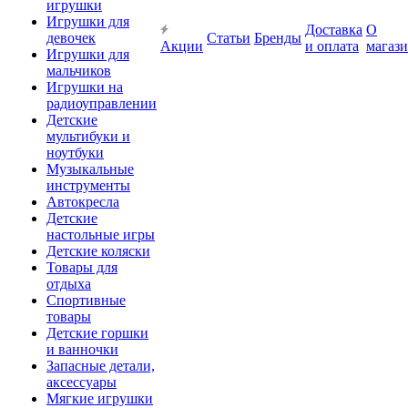
игрушки
Игрушки для
Доставка
О
девочек
Статьи
Бренды
Акции
и оплата
магаз
Игрушки для
мальчиков
Игрушки на
радиоуправлении
Детские
мультибуки и
ноутбуки
Музыкальные
инструменты
Автокресла
Детские
настольные игры
Детские коляски
Товары для
отдыха
Спортивные
товары
Детские горшки
и ванночки
Запасные детали,
аксессуары
Мягкие игрушки