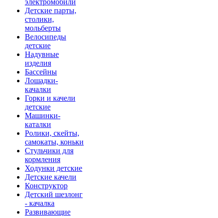
электромобили
Детские парты,
столики,
мольберты
Велосипеды
детские
Надувные
изделия
Бассейны
Лошадки-
качалки
Горки и качели
детские
Машинки-
каталки
Ролики, скейты,
самокаты, коньки
Стульчики для
кормления
Ходунки детские
Детские качели
Конструктор
Детский шезлонг
- качалка
Развивающие