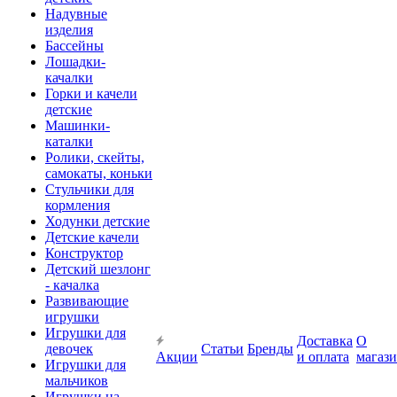
Надувные
изделия
Бассейны
Лошадки-
качалки
Горки и качели
детские
Машинки-
каталки
Ролики, скейты,
самокаты, коньки
Стульчики для
кормления
Ходунки детские
Детские качели
Конструктор
Детский шезлонг
- качалка
Развивающие
игрушки
Игрушки для
Доставка
О
девочек
Статьи
Бренды
Акции
и оплата
магаз
Игрушки для
мальчиков
Игрушки на