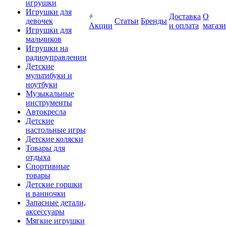
игрушки
Игрушки для
Доставка
О
девочек
Статьи
Бренды
Акции
и оплата
магаз
Игрушки для
мальчиков
Игрушки на
радиоуправлении
Детские
мультибуки и
ноутбуки
Музыкальные
инструменты
Автокресла
Детские
настольные игры
Детские коляски
Товары для
отдыха
Спортивные
товары
Детские горшки
и ванночки
Запасные детали,
аксессуары
Мягкие игрушки