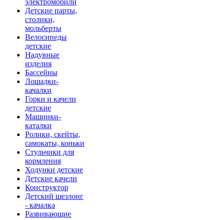
электромобили
Детские парты,
столики,
мольберты
Велосипеды
детские
Надувные
изделия
Бассейны
Лошадки-
качалки
Горки и качели
детские
Машинки-
каталки
Ролики, скейты,
самокаты, коньки
Стульчики для
кормления
Ходунки детские
Детские качели
Конструктор
Детский шезлонг
- качалка
Развивающие