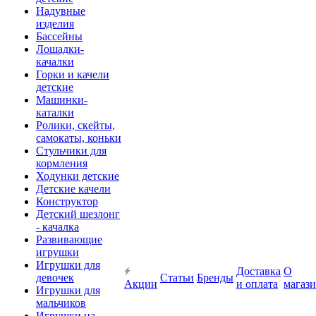
Надувные
изделия
Бассейны
Лошадки-
качалки
Горки и качели
детские
Машинки-
каталки
Ролики, скейты,
самокаты, коньки
Стульчики для
кормления
Ходунки детские
Детские качели
Конструктор
Детский шезлонг
- качалка
Развивающие
игрушки
Игрушки для
Доставка
О
девочек
Статьи
Бренды
Акции
и оплата
магаз
Игрушки для
мальчиков
Игрушки на