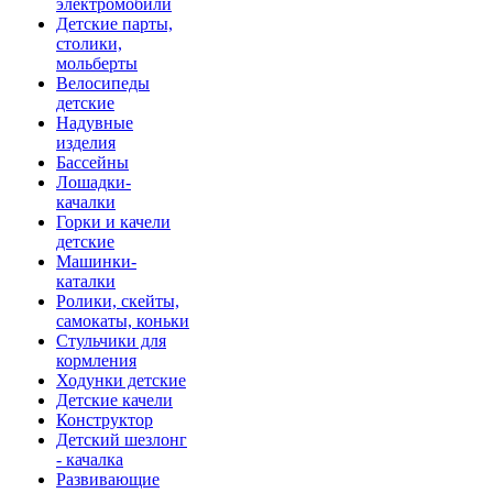
электромобили
Детские парты,
столики,
мольберты
Велосипеды
детские
Надувные
изделия
Бассейны
Лошадки-
качалки
Горки и качели
детские
Машинки-
каталки
Ролики, скейты,
самокаты, коньки
Стульчики для
кормления
Ходунки детские
Детские качели
Конструктор
Детский шезлонг
- качалка
Развивающие