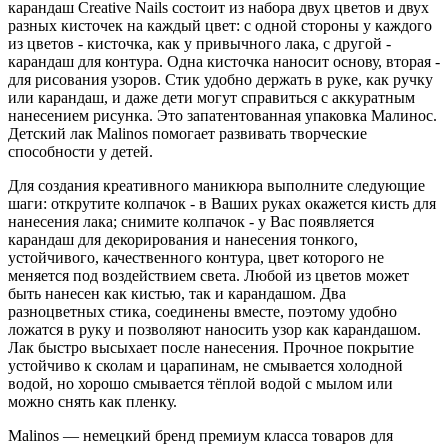
карандаш Creative Nails состоит из набора двух цветов и двух
разных кисточек на каждый цвет: с одной стороны у каждого
из цветов - кисточка, как у привычного лака, с другой -
карандаш для контура. Одна кисточка наносит основу, вторая -
для рисования узоров. Стик удобно держать в руке, как ручку
или карандаш, и даже дети могут справиться с аккуратным
нанесением рисунка. Это запатентованная упаковка Малинос.
Детский лак Malinos помогает развивать творческие
способности у детей.
Для создания креативного маникюра выполните следующие
шаги: открутите колпачок - в Ваших руках окажется кисть для
нанесения лака; снимите колпачок - у Вас появляется
карандаш для декорирования и нанесения тонкого,
устойчивого, качественного контура, цвет которого не
меняется под воздействием света. Любой из цветов может
быть нанесен как кистью, так и карандашом. Два
разноцветных стика, соединены вместе, поэтому удобно
ложатся в руку и позволяют наносить узор как карандашом.
Лак быстро высыхает после нанесения. Прочное покрытие
устойчиво к сколам и царапинам, не смывается холодной
водой, но хорошо смывается тёплой водой с мылом или
можно снять как пленку.
Malinos — немецкий бренд премиум класса товаров для