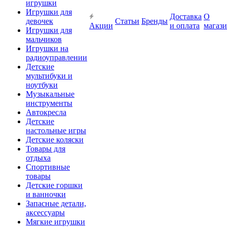
игрушки
Игрушки для
Доставка
О
девочек
Статьи
Бренды
Акции
и оплата
магаз
Игрушки для
мальчиков
Игрушки на
радиоуправлении
Детские
мультибуки и
ноутбуки
Музыкальные
инструменты
Автокресла
Детские
настольные игры
Детские коляски
Товары для
отдыха
Спортивные
товары
Детские горшки
и ванночки
Запасные детали,
аксессуары
Мягкие игрушки