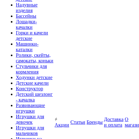
Надувные
изделия
Бассейны
Лошадки-
качалки
Горки и качели
детские
Машинки-
каталки
Ролики, скейты,
самокаты, коньки
Стульчики для
кормления
Ходунки детские
Детские качели
Конструктор
Детский шезлонг
- качалка
Развивающие
игрушки
Игрушки для
Доставка
О
девочек
Статьи
Бренды
Акции
и оплата
магаз
Игрушки для
мальчиков
Игрушки на