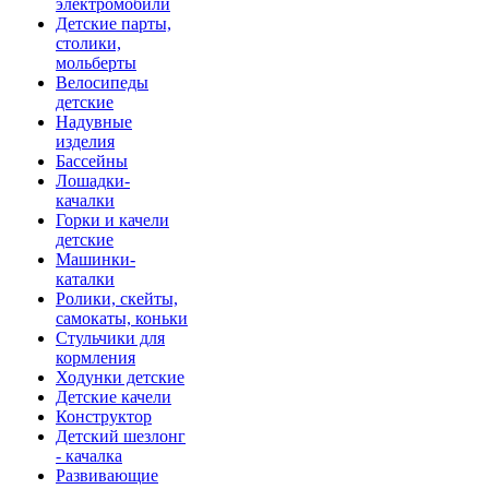
электромобили
Детские парты,
столики,
мольберты
Велосипеды
детские
Надувные
изделия
Бассейны
Лошадки-
качалки
Горки и качели
детские
Машинки-
каталки
Ролики, скейты,
самокаты, коньки
Стульчики для
кормления
Ходунки детские
Детские качели
Конструктор
Детский шезлонг
- качалка
Развивающие