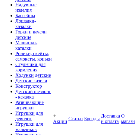
Надувные
изделия
Бассейны
Лошадки-
качалки
Горки и качели
детские
Машинки-
каталки
Ролики, скейты,
самокаты, коньки
Стульчики для
кормления
Ходунки детские
Детские качели
Конструктор
Детский шезлонг
- качалка
Развивающие
игрушки
Игрушки для
Доставка
О
девочек
Статьи
Бренды
Акции
и оплата
магаз
Игрушки для
мальчиков
Игрушки на