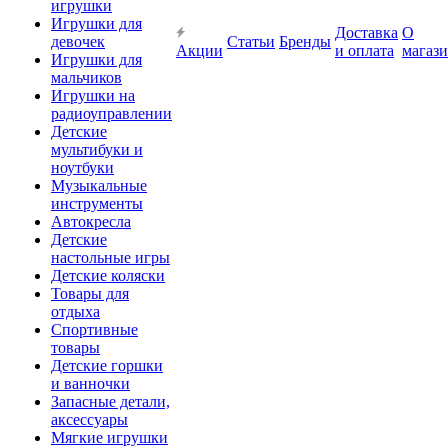
игрушки
Игрушки для
Доставка
О
девочек
Статьи
Бренды
Акции
и оплата
магаз
Игрушки для
мальчиков
Игрушки на
радиоуправлении
Детские
мультибуки и
ноутбуки
Музыкальные
инструменты
Автокресла
Детские
настольные игры
Детские коляски
Товары для
отдыха
Спортивные
товары
Детские горшки
и ванночки
Запасные детали,
аксессуары
Мягкие игрушки