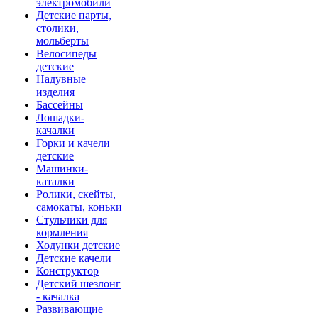
электромобили
Детские парты,
столики,
мольберты
Велосипеды
детские
Надувные
изделия
Бассейны
Лошадки-
качалки
Горки и качели
детские
Машинки-
каталки
Ролики, скейты,
самокаты, коньки
Стульчики для
кормления
Ходунки детские
Детские качели
Конструктор
Детский шезлонг
- качалка
Развивающие