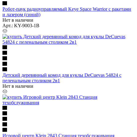
Робот-паук радиоуправляемый Keye Space Warrior с ракетами
и лазером (синий)
Нет в наличии
Арт.: KY-9003-1B
Детский деревянный комод для куклы DeCuevas 54824 с
пеленальным столиком 2в1
Нет в наличии
Игровой центр Klein 2843 Станция техобслуживания