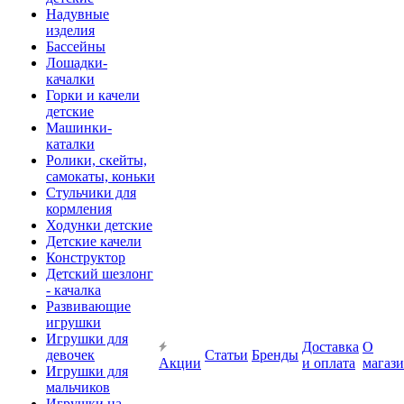
Надувные
изделия
Бассейны
Лошадки-
качалки
Горки и качели
детские
Машинки-
каталки
Ролики, скейты,
самокаты, коньки
Стульчики для
кормления
Ходунки детские
Детские качели
Конструктор
Детский шезлонг
- качалка
Развивающие
игрушки
Игрушки для
Доставка
О
девочек
Статьи
Бренды
Акции
и оплата
магаз
Игрушки для
мальчиков
Игрушки на