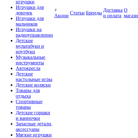
игрушки
Игрушки для
Доставка
О
девочек
Статьи
Бренды
Акции
и оплата
магаз
Игрушки для
мальчиков
Игрушки на
радиоуправлении
Детские
мультибуки и
ноутбуки
Музыкальные
инструменты
Автокресла
Детские
настольные игры
Детские коляски
Товары для
отдыха
Спортивные
товары
Детские горшки
и ванночки
Запасные детали,
аксессуары
Мягкие игрушки