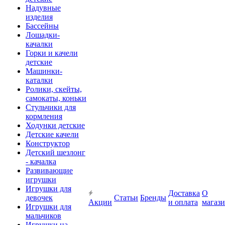
Надувные
изделия
Бассейны
Лошадки-
качалки
Горки и качели
детские
Машинки-
каталки
Ролики, скейты,
самокаты, коньки
Стульчики для
кормления
Ходунки детские
Детские качели
Конструктор
Детский шезлонг
- качалка
Развивающие
игрушки
Игрушки для
Доставка
О
девочек
Статьи
Бренды
Акции
и оплата
магаз
Игрушки для
мальчиков
Игрушки на