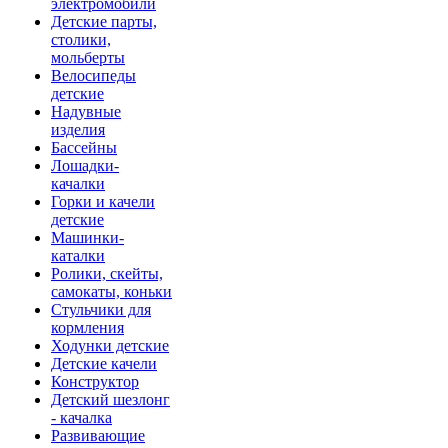
электромобили
Детские парты,
столики,
мольберты
Велосипеды
детские
Надувные
изделия
Бассейны
Лошадки-
качалки
Горки и качели
детские
Машинки-
каталки
Ролики, скейты,
самокаты, коньки
Стульчики для
кормления
Ходунки детские
Детские качели
Конструктор
Детский шезлонг
- качалка
Развивающие