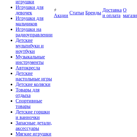
игрушки
Игрушки для
Доставка
О
девочек
Статьи
Бренды
Акции
и оплата
магаз
Игрушки для
мальчиков
Игрушки на
радиоуправлении
Детские
мультибуки и
ноутбуки
Музыкальные
инструменты
Автокресла
Детские
настольные игры
Детские коляски
Товары для
отдыха
Спортивные
товары
Детские горшки
и ванночки
Запасные детали,
аксессуары
Мягкие игрушки