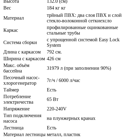
Высота
132.0 (см)
Вес
184 кг кг
трйный ПВХ: два слоя ПВХ и слой
Материал
стекло-волоконной сеткиехсло
профилированные оцинкованные
Каркас
стальные трубы
с упрощенной системой Easy Lock
Система сборки
System
Длина с каркасом
792 см.
Ширина с каркасом
426 см
Макс. объём
31979 л (при заполнении 90%)
бассейна
Песочный насос-
7г/ч / 6000 л/час
хлорогенератор
Таймер
Есть
Потребление
65 Вт
электричества
Напряжение
220-240V
Тип подключения
на плунжерных кранах
насоса
Лестница
Есть
Материал лестницы
металл, пластик