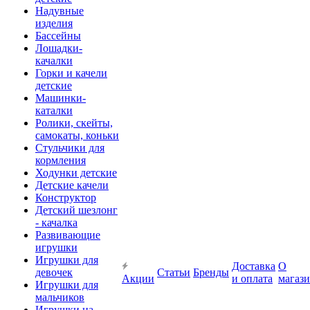
Надувные
изделия
Бассейны
Лошадки-
качалки
Горки и качели
детские
Машинки-
каталки
Ролики, скейты,
самокаты, коньки
Стульчики для
кормления
Ходунки детские
Детские качели
Конструктор
Детский шезлонг
- качалка
Развивающие
игрушки
Игрушки для
Доставка
О
девочек
Статьи
Бренды
Акции
и оплата
магаз
Игрушки для
мальчиков
Игрушки на