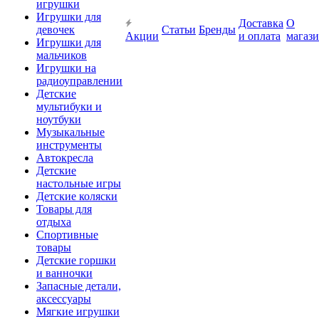
игрушки
Игрушки для
Доставка
О
девочек
Статьи
Бренды
Акции
и оплата
магаз
Игрушки для
мальчиков
Игрушки на
радиоуправлении
Детские
мультибуки и
ноутбуки
Музыкальные
инструменты
Автокресла
Детские
настольные игры
Детские коляски
Товары для
отдыха
Спортивные
товары
Детские горшки
и ванночки
Запасные детали,
аксессуары
Мягкие игрушки