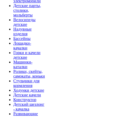
электромобили
Детские парты,
столики,
мольберты
Велосипеды
детские
Надувные
изделия
Бассейны
Лошадки-
качалки
Горки и качели
детские
Машинки-
каталки
Ролики, скейты,
самокаты, коньки
Стульчики для
кормления
Ходунки детские
Детские качели
Конструктор
Детский шезлонг
- качалка
Развивающие