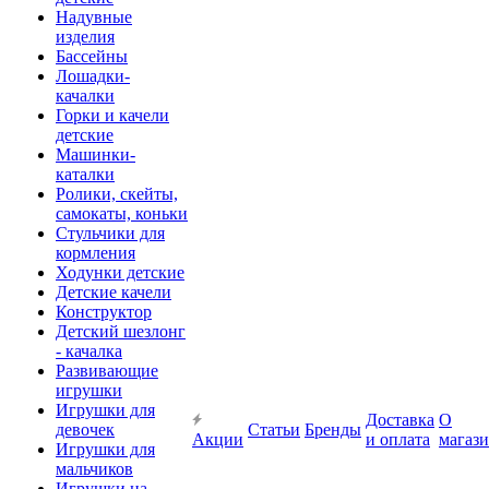
Надувные
изделия
Бассейны
Лошадки-
качалки
Горки и качели
детские
Машинки-
каталки
Ролики, скейты,
самокаты, коньки
Стульчики для
кормления
Ходунки детские
Детские качели
Конструктор
Детский шезлонг
- качалка
Развивающие
игрушки
Игрушки для
Доставка
О
девочек
Статьи
Бренды
Акции
и оплата
магаз
Игрушки для
мальчиков
Игрушки на