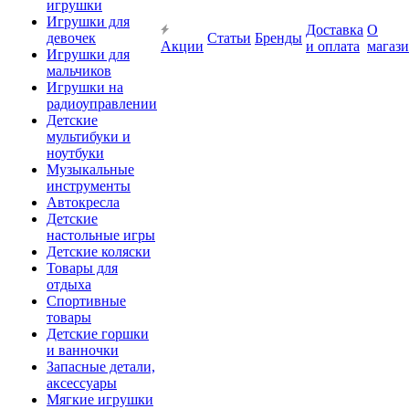
игрушки
Игрушки для
Доставка
О
девочек
Статьи
Бренды
Акции
и оплата
магаз
Игрушки для
мальчиков
Игрушки на
радиоуправлении
Детские
мультибуки и
ноутбуки
Музыкальные
инструменты
Автокресла
Детские
настольные игры
Детские коляски
Товары для
отдыха
Спортивные
товары
Детские горшки
и ванночки
Запасные детали,
аксессуары
Мягкие игрушки