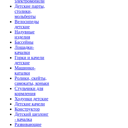
электромобили
Детские парты,
столики,
мольберты
Велосипеды
детские
Надувные
изделия
Бассейны
Лошадки-
качалки
Горки и качели
детские
Машинки-
каталки
Ролики, скейты,
самокаты, коньки
Стульчики для
кормления
Ходунки детские
Детские качели
Конструктор
Детский шезлонг
- качалка
Развивающие