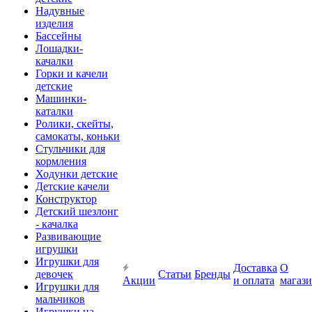
Надувные
изделия
Бассейны
Лошадки-
качалки
Горки и качели
детские
Машинки-
каталки
Ролики, скейты,
самокаты, коньки
Стульчики для
кормления
Ходунки детские
Детские качели
Конструктор
Детский шезлонг
- качалка
Развивающие
игрушки
Игрушки для
Доставка
О
девочек
Статьи
Бренды
Акции
и оплата
магаз
Игрушки для
мальчиков
Игрушки на