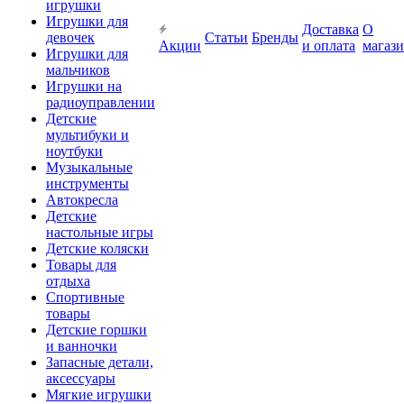
игрушки
Игрушки для
Доставка
О
девочек
Статьи
Бренды
Акции
и оплата
магаз
Игрушки для
мальчиков
Игрушки на
радиоуправлении
Детские
мультибуки и
ноутбуки
Музыкальные
инструменты
Автокресла
Детские
настольные игры
Детские коляски
Товары для
отдыха
Спортивные
товары
Детские горшки
и ванночки
Запасные детали,
аксессуары
Мягкие игрушки