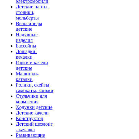
электромобили
Детские парты,
столики,
мольберты
Велосипеды
детские
Надувные
изделия
Бассейны
Лошадки-
качалки
Горки и качели
детские
Машинки-
каталки
Ролики, скейты,
самокаты, коньки
Стульчики для
кормления
Ходунки детские
Детские качели
Конструктор
Детский шезлонг
- качалка
Развивающие