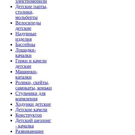
электромобили
Детские парты,
столики,
мольберты
Велосипеды
детские
Надувные
изделия
Бассейны
Лошадки-
качалки
Горки и качели
детские
Машинки-
каталки
Ролики, скейты,
самокаты, коньки
Стульчики для
кормления
Ходунки детские
Детские качели
Конструктор
Детский шезлонг
- качалка
Развивающие