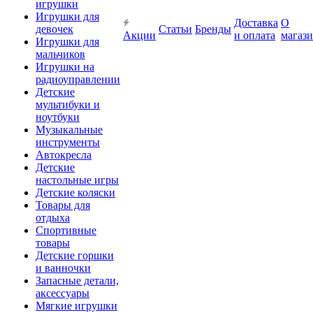
игрушки
Игрушки для
Доставка
О
девочек
Статьи
Бренды
Акции
и оплата
магаз
Игрушки для
мальчиков
Игрушки на
радиоуправлении
Детские
мультибуки и
ноутбуки
Музыкальные
инструменты
Автокресла
Детские
настольные игры
Детские коляски
Товары для
отдыха
Спортивные
товары
Детские горшки
и ванночки
Запасные детали,
аксессуары
Мягкие игрушки