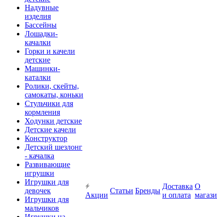
Надувные
изделия
Бассейны
Лошадки-
качалки
Горки и качели
детские
Машинки-
каталки
Ролики, скейты,
самокаты, коньки
Стульчики для
кормления
Ходунки детские
Детские качели
Конструктор
Детский шезлонг
- качалка
Развивающие
игрушки
Игрушки для
Доставка
О
девочек
Статьи
Бренды
Акции
и оплата
магаз
Игрушки для
мальчиков
Игрушки на