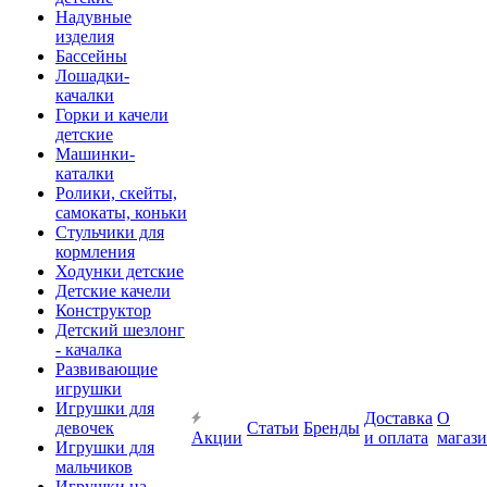
Надувные
изделия
Бассейны
Лошадки-
качалки
Горки и качели
детские
Машинки-
каталки
Ролики, скейты,
самокаты, коньки
Стульчики для
кормления
Ходунки детские
Детские качели
Конструктор
Детский шезлонг
- качалка
Развивающие
игрушки
Игрушки для
Доставка
О
девочек
Статьи
Бренды
Акции
и оплата
магаз
Игрушки для
мальчиков
Игрушки на