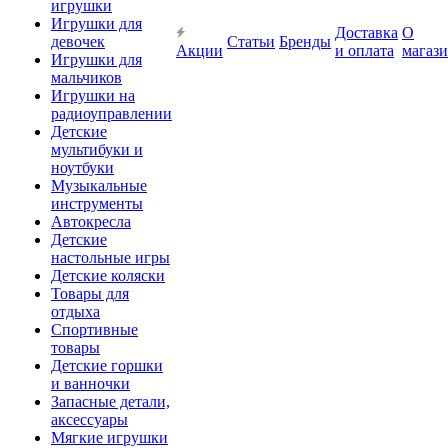
игрушки
Игрушки для
Доставка
О
девочек
Статьи
Бренды
Акции
и оплата
магаз
Игрушки для
мальчиков
Игрушки на
радиоуправлении
Детские
мультибуки и
ноутбуки
Музыкальные
инструменты
Автокресла
Детские
настольные игры
Детские коляски
Товары для
отдыха
Спортивные
товары
Детские горшки
и ванночки
Запасные детали,
аксессуары
Мягкие игрушки