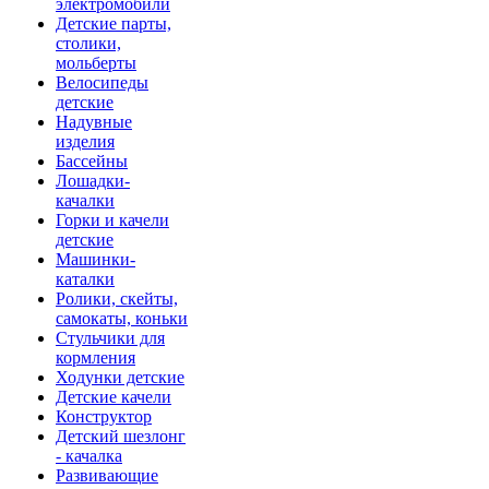
электромобили
Детские парты,
столики,
мольберты
Велосипеды
детские
Надувные
изделия
Бассейны
Лошадки-
качалки
Горки и качели
детские
Машинки-
каталки
Ролики, скейты,
самокаты, коньки
Стульчики для
кормления
Ходунки детские
Детские качели
Конструктор
Детский шезлонг
- качалка
Развивающие