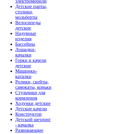
электромобили
Детские парты,
столики,
мольберты
Велосипеды
детские
Надувные
изделия
Бассейны
Лошадки-
качалки
Горки и качели
детские
Машинки-
каталки
Ролики, скейты,
самокаты, коньки
Стульчики для
кормления
Ходунки детские
Детские качели
Конструктор
Детский шезлонг
- качалка
Развивающие