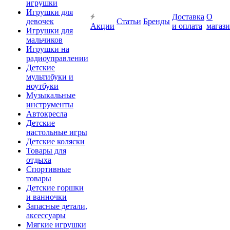
игрушки
Игрушки для
Доставка
О
девочек
Статьи
Бренды
Акции
и оплата
магаз
Игрушки для
мальчиков
Игрушки на
радиоуправлении
Детские
мультибуки и
ноутбуки
Музыкальные
инструменты
Автокресла
Детские
настольные игры
Детские коляски
Товары для
отдыха
Спортивные
товары
Детские горшки
и ванночки
Запасные детали,
аксессуары
Мягкие игрушки