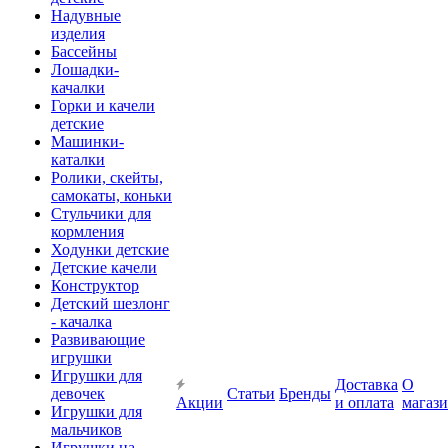
Надувные
изделия
Бассейны
Лошадки-
качалки
Горки и качели
детские
Машинки-
каталки
Ролики, скейты,
самокаты, коньки
Стульчики для
кормления
Ходунки детские
Детские качели
Конструктор
Детский шезлонг
- качалка
Развивающие
игрушки
Игрушки для
Доставка
О
девочек
Статьи
Бренды
Акции
и оплата
магаз
Игрушки для
мальчиков
Игрушки на