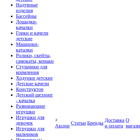
Надувные
изделия
Бассейны
Лошадки-
качалки
Горки и качели
детские
Машинки-
каталки
Ролики, скейты,
самокаты, коньки
Стульчики для
кормления
Ходунки детские
Детские качели
Конструктор
Детский шезлонг
- качалка
Развивающие
игрушки
Игрушки для
Доставка
О
девочек
Статьи
Бренды
Акции
и оплата
магаз
Игрушки для
мальчиков
Игрушки на