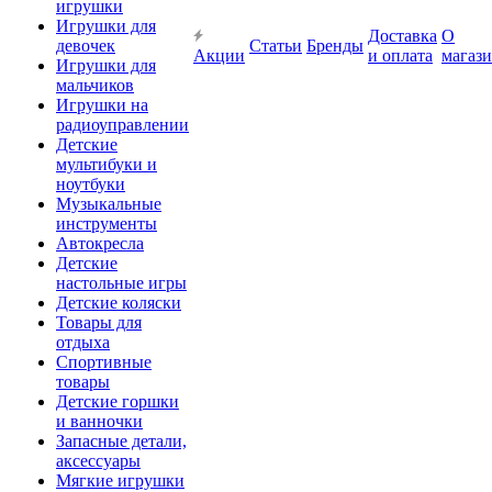
игрушки
Игрушки для
Доставка
О
девочек
Статьи
Бренды
Акции
и оплата
магаз
Игрушки для
мальчиков
Игрушки на
радиоуправлении
Детские
мультибуки и
ноутбуки
Музыкальные
инструменты
Автокресла
Детские
настольные игры
Детские коляски
Товары для
отдыха
Спортивные
товары
Детские горшки
и ванночки
Запасные детали,
аксессуары
Мягкие игрушки