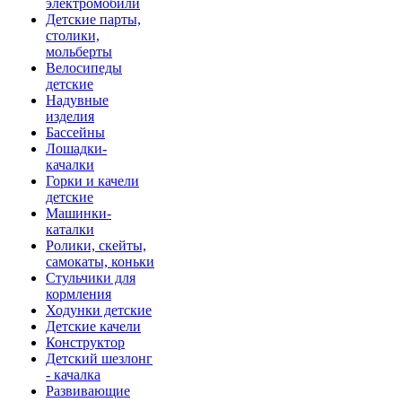
электромобили
Детские парты,
столики,
мольберты
Велосипеды
детские
Надувные
изделия
Бассейны
Лошадки-
качалки
Горки и качели
детские
Машинки-
каталки
Ролики, скейты,
самокаты, коньки
Стульчики для
кормления
Ходунки детские
Детские качели
Конструктор
Детский шезлонг
- качалка
Развивающие