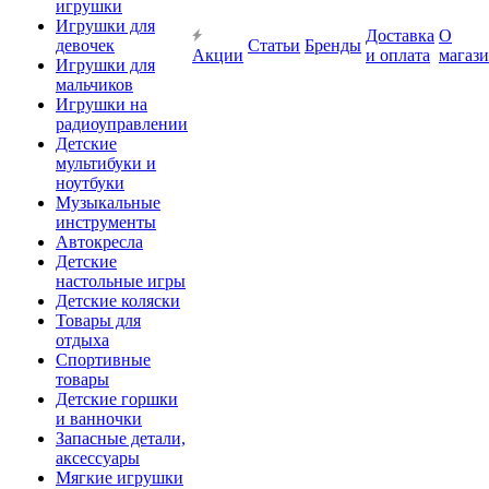
игрушки
Игрушки для
Доставка
О
девочек
Статьи
Бренды
Акции
и оплата
магаз
Игрушки для
мальчиков
Игрушки на
радиоуправлении
Детские
мультибуки и
ноутбуки
Музыкальные
инструменты
Автокресла
Детские
настольные игры
Детские коляски
Товары для
отдыха
Спортивные
товары
Детские горшки
и ванночки
Запасные детали,
аксессуары
Мягкие игрушки