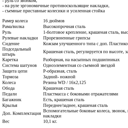
- руль со звонком,
- на руле эргономичные противоскользящие накладки,
- съемные приставные колесики и усиленная стойка
Рамер колеса
16 дюймов
Рама/вилка
Высокопрочная сталь
Руль
1-болтовое крепление, крашеная сталь, выс
Рулевые накладки
Прорезиненные грипсы
Сидение
Кожзам улучшенного типа с доп. Пластиков
Подседальный
Крашеная сталь, регулируется по высоте, 
штырь
Каретка
Разборная, на насыпных подшипниках
Система шатунов
Одноэлементная со съемной звездой
Защита цепи
Р-образная, сталь
Тормоза
Задний- ножной
Колеса
Резина WD / 16х2,125
Обода
Крашеная сталь
Педали
Пластмасса с боковыми отражателями
Багажник
Есть, крашеная сталь
Крылья
Переднее/заднее, крашеная сталь
Вспомогательные боковые колеса, звонок, 
Доп. Комплектация
накладки
Вес
10,1 кг.