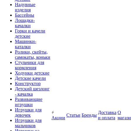
Надувные
изделия
Бассейны
Лошадки-
качалки
Горки и качели
детские
Машинки-
каталки
Ролики, скейты,
самокаты, коньки
Стульчики для
кормления
Ходунки детские
Детские качели
Конструктор
Детский шезлонг
- качалка
Развивающие
игрушки
Игрушки для
Доставка
О
девочек
Статьи
Бренды
Акции
и оплата
магаз
Игрушки для
мальчиков
Игрушки на