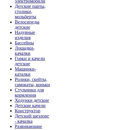
электромобили
Детские парты,
столики,
мольберты
Велосипеды
детские
Надувные
изделия
Бассейны
Лошадки-
качалки
Горки и качели
детские
Машинки-
каталки
Ролики, скейты,
самокаты, коньки
Стульчики для
кормления
Ходунки детские
Детские качели
Конструктор
Детский шезлонг
- качалка
Развивающие