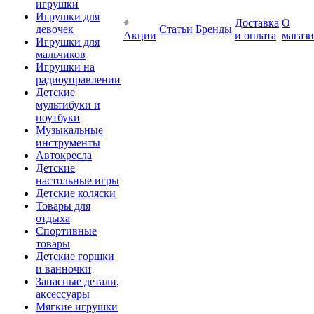
игрушки
Игрушки для
Доставка
О
девочек
Статьи
Бренды
Акции
и оплата
магаз
Игрушки для
мальчиков
Игрушки на
радиоуправлении
Детские
мультибуки и
ноутбуки
Музыкальные
инструменты
Автокресла
Детские
настольные игры
Детские коляски
Товары для
отдыха
Спортивные
товары
Детские горшки
и ванночки
Запасные детали,
аксессуары
Мягкие игрушки