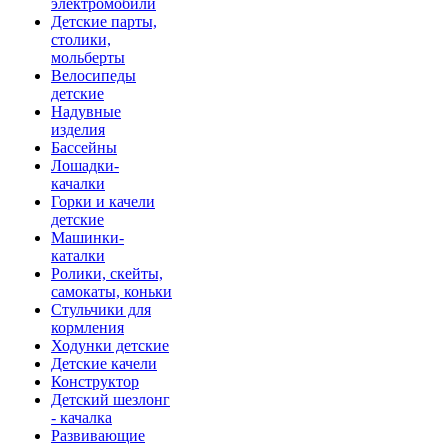
электромобили
Детские парты,
столики,
мольберты
Велосипеды
детские
Надувные
изделия
Бассейны
Лошадки-
качалки
Горки и качели
детские
Машинки-
каталки
Ролики, скейты,
самокаты, коньки
Стульчики для
кормления
Ходунки детские
Детские качели
Конструктор
Детский шезлонг
- качалка
Развивающие