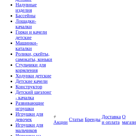
Надувные
изделия
Бассейны
Лошадки-
качалки
Горки и качели
детские
Машинки-
каталки
Ролики, скейты,
самокаты, коньки
Стульчики для
кормления
Ходунки детские
Детские качели
Конструктор
Детский шезлонг
- качалка
Развивающие
игрушки
Игрушки для
Доставка
О
девочек
Статьи
Бренды
Акции
и оплата
магаз
Игрушки для
мальчиков
Игрушки на