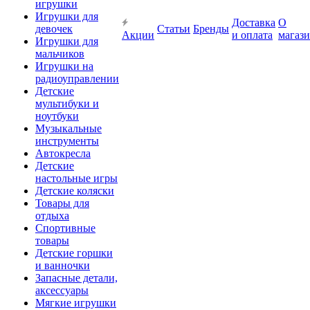
игрушки
Игрушки для
Доставка
О
девочек
Статьи
Бренды
Акции
и оплата
магаз
Игрушки для
мальчиков
Игрушки на
радиоуправлении
Детские
мультибуки и
ноутбуки
Музыкальные
инструменты
Автокресла
Детские
настольные игры
Детские коляски
Товары для
отдыха
Спортивные
товары
Детские горшки
и ванночки
Запасные детали,
аксессуары
Мягкие игрушки