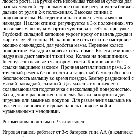
любого роста. На ручке есть небольшая тканевая сумочка для
разных мелочей. Эргономичное сидение регулируется ближе -
дальше от руля в 2-х положениях. Высокая спинка с
подголовником. На сидении и на спинке съемная мягкая
накладка. Наклон спинки регулируется в 3-х положениях, что
позволяет малышу комфортно чувствовать себя на прогулке.
Глубокий складной капюшон укроет кроху от капель дождя и
жарких лучей солнца. На капюшоне есть сетчатое смотровое
окошко с накладкой, для удобства мамы. Переднее колесо
поворотное. На задних колесах есть тормоз. Колеса резиновые
надувные дают мягкий тихий ход. Колеса на подшипниках.
Intertoys.com.uaявляется автором текста. Копирование без
ссылки защищено законом. Прочная металлическая рама. 2-х
точечный ремень безопасности и защитный бампер обеспечат
безопасность малышу во время поездки. Бампер раздвижной с
мягкой накладкой, съемный. Для маленьких ножек есть
складывающаяся подставочка с нескользящей поверхностью.
За сидением расположена тканевая багажная корзинка для
игрушек или маминых покупок. Для развлечения малыша на
руле есть звоночек и игровая панель с подсветкой и
музыкальными мелодиями.
Рекомендовано деткам от 9-ти месяцев.
Игровая панель работает от 3-х батареек типа АА (в комплект