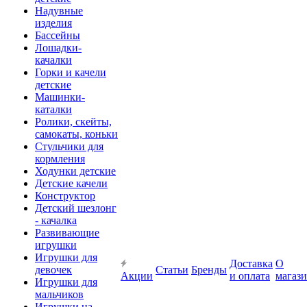
Надувные
изделия
Бассейны
Лошадки-
качалки
Горки и качели
детские
Машинки-
каталки
Ролики, скейты,
самокаты, коньки
Стульчики для
кормления
Ходунки детские
Детские качели
Конструктор
Детский шезлонг
- качалка
Развивающие
игрушки
Игрушки для
Доставка
О
девочек
Статьи
Бренды
Акции
и оплата
магаз
Игрушки для
мальчиков
Игрушки на