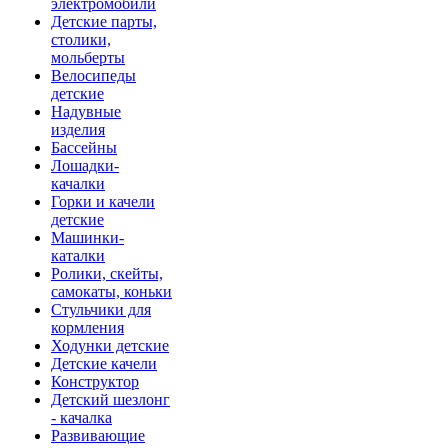
электромобили
Детские парты,
столики,
мольберты
Велосипеды
детские
Надувные
изделия
Бассейны
Лошадки-
качалки
Горки и качели
детские
Машинки-
каталки
Ролики, скейты,
самокаты, коньки
Стульчики для
кормления
Ходунки детские
Детские качели
Конструктор
Детский шезлонг
- качалка
Развивающие