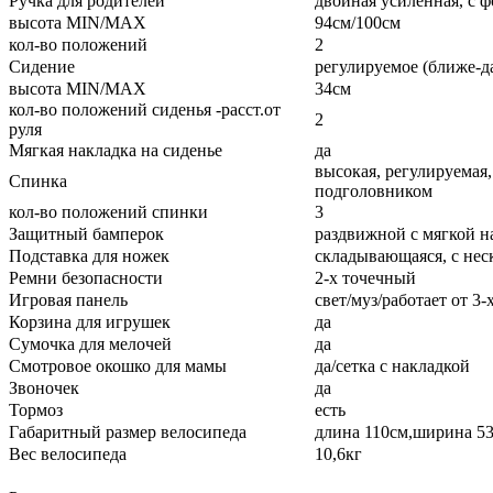
Ручка для родителей
двойная усиленная, с
высота MIN/MAX
94см/100см
кол-во положений
2
Сидение
регулируемое (ближе-да
высота MIN/MAX
34см
кол-во положений сиденья -расст.от
2
руля
Мягкая накладка на сиденье
да
высокая, регулируемая,
Спинка
подголовником
кол-во положений спинки
3
Защитный бамперок
раздвижной с мягкой н
Подставка для ножек
складывающаяся, с нес
Ремни безопасности
2-х точечный
Игровая панель
свет/муз/работает от 3
Корзина для игрушек
да
Сумочка для мелочей
да
Смотровое окошко для мамы
да/сетка с накладкой
Звоночек
да
Тормоз
есть
Габаритный размер велосипеда
длина 110см,ширина 53
Вес велосипеда
10,6кг