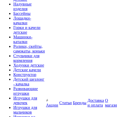
Надувные
изделия
Бассейны
Лошадки-
качалки
Горки и качели
детские
Машинки-
каталки
Ролики, скейты,
самокаты, коньки
Стульчики для
кормления
Ходунки детские
Детские качели
Конструктор
Детский шезлонг
- качалка
Развивающие
игрушки
Игрушки для
Доставка
О
девочек
Статьи
Бренды
Акции
и оплата
магаз
Игрушки для
мальчиков
Игрушки на