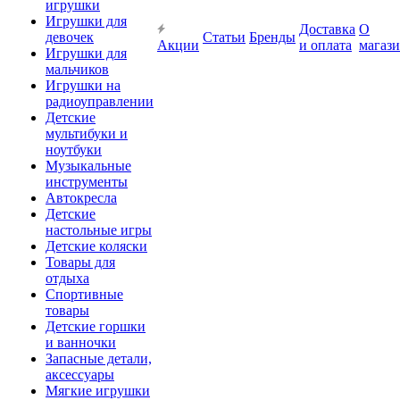
игрушки
Игрушки для
Доставка
О
девочек
Статьи
Бренды
Акции
и оплата
магаз
Игрушки для
мальчиков
Игрушки на
радиоуправлении
Детские
мультибуки и
ноутбуки
Музыкальные
инструменты
Автокресла
Детские
настольные игры
Детские коляски
Товары для
отдыха
Спортивные
товары
Детские горшки
и ванночки
Запасные детали,
аксессуары
Мягкие игрушки