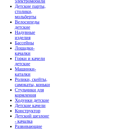
электромобили
Детские парты,
столики,
мольберты
Велосипеды
детские
Надувные
изделия
Бассейны
Лошадки-
качалки
Горки и качели
детские
Машинки-
каталки
Ролики, скейты,
самокаты, коньки
Стульчики для
кормления
Ходунки детские
Детские качели
Конструктор
Детский шезлонг
- качалка
Развивающие