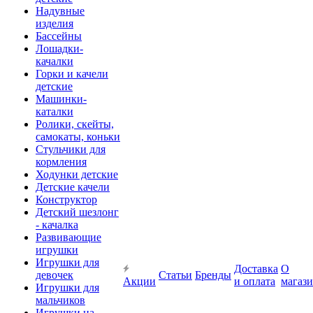
Надувные
изделия
Бассейны
Лошадки-
качалки
Горки и качели
детские
Машинки-
каталки
Ролики, скейты,
самокаты, коньки
Стульчики для
кормления
Ходунки детские
Детские качели
Конструктор
Детский шезлонг
- качалка
Развивающие
игрушки
Игрушки для
Доставка
О
девочек
Статьи
Бренды
Акции
и оплата
магаз
Игрушки для
мальчиков
Игрушки на