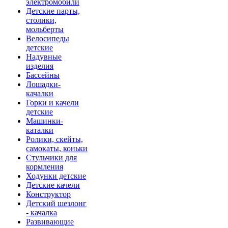
электромобили
Детские парты,
столики,
мольберты
Велосипеды
детские
Надувные
изделия
Бассейны
Лошадки-
качалки
Горки и качели
детские
Машинки-
каталки
Ролики, скейты,
самокаты, коньки
Стульчики для
кормления
Ходунки детские
Детские качели
Конструктор
Детский шезлонг
- качалка
Развивающие