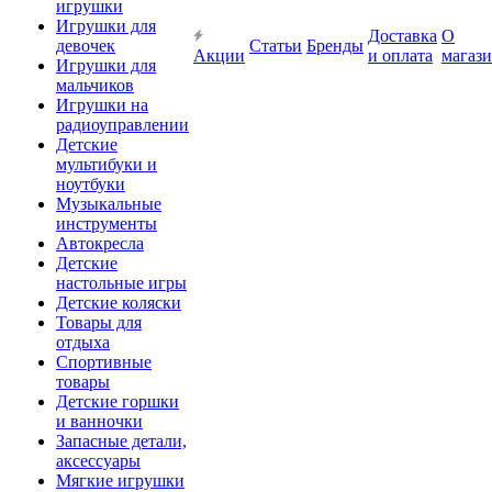
игрушки
Игрушки для
Доставка
О
девочек
Статьи
Бренды
Акции
и оплата
магаз
Игрушки для
мальчиков
Игрушки на
радиоуправлении
Детские
мультибуки и
ноутбуки
Музыкальные
инструменты
Автокресла
Детские
настольные игры
Детские коляски
Товары для
отдыха
Спортивные
товары
Детские горшки
и ванночки
Запасные детали,
аксессуары
Мягкие игрушки