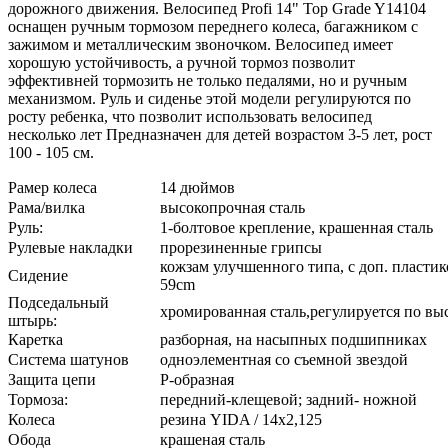
дорожного движения. Велосипед Profi 14" Top Grade Y14104
оснащен ручным тормозом переднего колеса, багажником с
зажимом и металлическим звоночком. Велосипед имеет
хорошую устойчивость, а ручной тормоз позволит
эффективней тормозить не только педалями, но и ручным
механизмом. Руль и сиденье этой модели регулируются по
росту ребенка, что позволит использовать велосипед
несколько лет Предназначен для детей возрастом 3-5 лет, рост
100 - 105 см.
Рамер колеса
14 дюймов
Рама/вилка
высокопрочная сталь
Руль:
1-болтовое крепление, крашенная сталь
Рулевые накладки
прорезиненные грипсы
кожзам улучшенного типа, с доп. пласт
Сидение
59cm
Подседальный
хромированная сталь,регулируется по вы
штырь:
Каретка
разборная, на насыпных подшипниках
Система шатунов
одноэлементная со съемной звездой
Защита цепи
Р-образная
Тормоза:
передний-клещевой; задний- ножной
Колеса
резина YIDA / 14х2,125
Обода
крашеная сталь