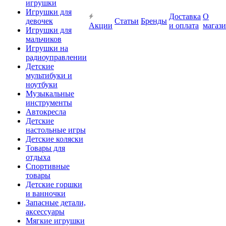
игрушки
Игрушки для
Доставка
О
девочек
Статьи
Бренды
Акции
и оплата
магаз
Игрушки для
мальчиков
Игрушки на
радиоуправлении
Детские
мультибуки и
ноутбуки
Музыкальные
инструменты
Автокресла
Детские
настольные игры
Детские коляски
Товары для
отдыха
Спортивные
товары
Детские горшки
и ванночки
Запасные детали,
аксессуары
Мягкие игрушки