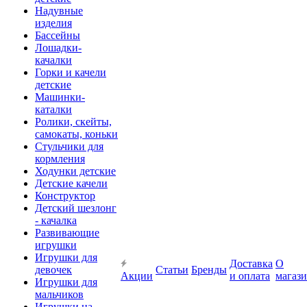
Надувные
изделия
Бассейны
Лошадки-
качалки
Горки и качели
детские
Машинки-
каталки
Ролики, скейты,
самокаты, коньки
Стульчики для
кормления
Ходунки детские
Детские качели
Конструктор
Детский шезлонг
- качалка
Развивающие
игрушки
Игрушки для
Доставка
О
девочек
Статьи
Бренды
Акции
и оплата
магаз
Игрушки для
мальчиков
Игрушки на