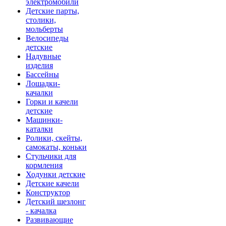
электромобили
Детские парты,
столики,
мольберты
Велосипеды
детские
Надувные
изделия
Бассейны
Лошадки-
качалки
Горки и качели
детские
Машинки-
каталки
Ролики, скейты,
самокаты, коньки
Стульчики для
кормления
Ходунки детские
Детские качели
Конструктор
Детский шезлонг
- качалка
Развивающие