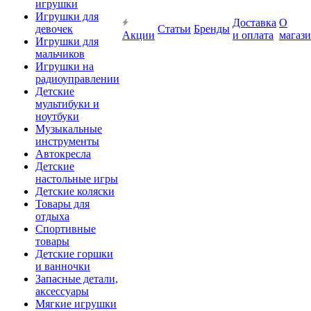
игрушки
Игрушки для
Доставка
О
девочек
Статьи
Бренды
Акции
и оплата
магаз
Игрушки для
мальчиков
Игрушки на
радиоуправлении
Детские
мультибуки и
ноутбуки
Музыкальные
инструменты
Автокресла
Детские
настольные игры
Детские коляски
Товары для
отдыха
Спортивные
товары
Детские горшки
и ванночки
Запасные детали,
аксессуары
Мягкие игрушки