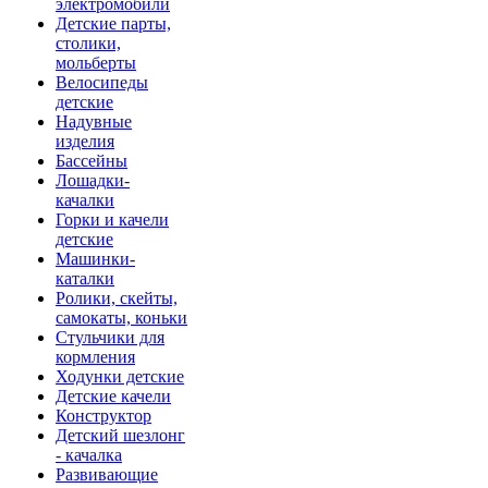
электромобили
Детские парты,
столики,
мольберты
Велосипеды
детские
Надувные
изделия
Бассейны
Лошадки-
качалки
Горки и качели
детские
Машинки-
каталки
Ролики, скейты,
самокаты, коньки
Стульчики для
кормления
Ходунки детские
Детские качели
Конструктор
Детский шезлонг
- качалка
Развивающие