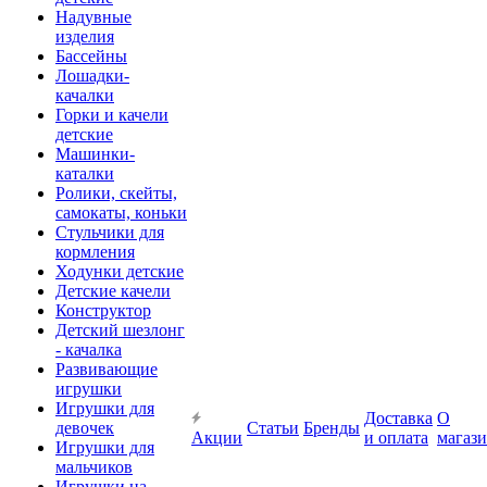
Надувные
изделия
Бассейны
Лошадки-
качалки
Горки и качели
детские
Машинки-
каталки
Ролики, скейты,
самокаты, коньки
Стульчики для
кормления
Ходунки детские
Детские качели
Конструктор
Детский шезлонг
- качалка
Развивающие
игрушки
Игрушки для
Доставка
О
девочек
Статьи
Бренды
Акции
и оплата
магаз
Игрушки для
мальчиков
Игрушки на