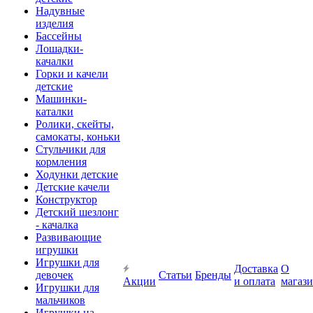
Надувные
изделия
Бассейны
Лошадки-
качалки
Горки и качели
детские
Машинки-
каталки
Ролики, скейты,
самокаты, коньки
Стульчики для
кормления
Ходунки детские
Детские качели
Конструктор
Детский шезлонг
- качалка
Развивающие
игрушки
Игрушки для
Доставка
О
девочек
Статьи
Бренды
Акции
и оплата
магаз
Игрушки для
мальчиков
Игрушки на