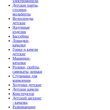
электромобили
Детские парты,
столики,
мольберты
Велосипеды
детские
Надувные
изделия
Бассейны
Лошадки-
качалки
Горки и качели
детские
Машинки-
каталки
Ролики, скейты,
самокаты, коньки
Стульчики для
кормления
Ходунки детские
Детские качели
Конструктор
Детский шезлонг
- качалка
Развивающие