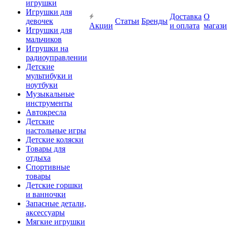
игрушки
Игрушки для
Доставка
О
девочек
Статьи
Бренды
Акции
и оплата
магаз
Игрушки для
мальчиков
Игрушки на
радиоуправлении
Детские
мультибуки и
ноутбуки
Музыкальные
инструменты
Автокресла
Детские
настольные игры
Детские коляски
Товары для
отдыха
Спортивные
товары
Детские горшки
и ванночки
Запасные детали,
аксессуары
Мягкие игрушки