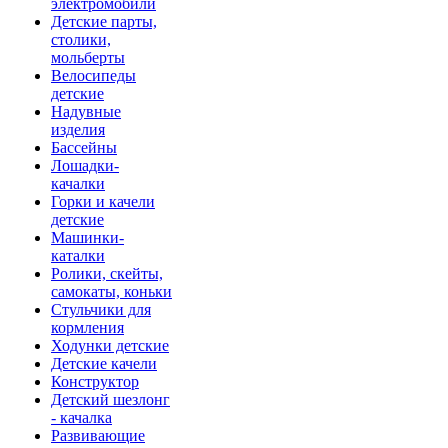
электромобили
Детские парты,
столики,
мольберты
Велосипеды
детские
Надувные
изделия
Бассейны
Лошадки-
качалки
Горки и качели
детские
Машинки-
каталки
Ролики, скейты,
самокаты, коньки
Стульчики для
кормления
Ходунки детские
Детские качели
Конструктор
Детский шезлонг
- качалка
Развивающие