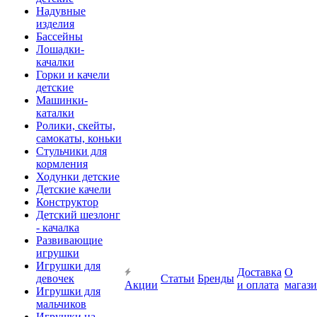
Надувные
изделия
Бассейны
Лошадки-
качалки
Горки и качели
детские
Машинки-
каталки
Ролики, скейты,
самокаты, коньки
Стульчики для
кормления
Ходунки детские
Детские качели
Конструктор
Детский шезлонг
- качалка
Развивающие
игрушки
Игрушки для
Доставка
О
девочек
Статьи
Бренды
Акции
и оплата
магаз
Игрушки для
мальчиков
Игрушки на