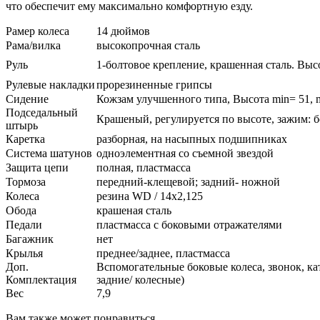
что обеспечит ему максимально комфортную езду.
Рамер колеса
14 дюймов
Рама/вилка
высокопрочная сталь
Руль
1-болтовое крепление, крашенная сталь. Выс
Рулевые накладки
прорезиненные грипсы
Сидение
Кожзам улучшенного типа, Высота min= 51, 
Подседальный
Крашеный, регулируется по высоте, зажим: б
штырь
Каретка
разборная, на насыпных подшипниках
Система шатунов
одноэлементная со съемной звездой
Защита цепи
полная, пластмасса
Тормоза
передний-клещевой; задний- ножной
Колеса
резина WD / 14х2,125
Обода
крашеная сталь
Педали
пластмасса с боковыми отражателями
Багажник
нет
Крылья
преднее/заднее, пластмасса
Доп.
Вспомогательные боковые колеса, звонок, ка
Комплектация
задние/ колесные)
Вес
7,9
Вам также может понравиться