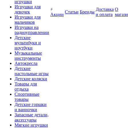
игрушки
Игрушки для
Доставка
О
девочек
Статьи
Бренды
Акции
и оплата
магаз
Игрушки для
мальчиков
Игрушки на
радиоуправлении
Детские
мультибуки и
ноутбуки
Музыкальные
инструменты
Автокресла
Детские
настольные игры
Детские коляски
Товары для
отдыха
Спортивные
товары
Детские горшки
и ванночки
Запасные детали,
аксессуары
Мягкие игрушки