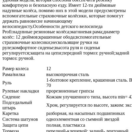
комфортную и безопасную езду. Имеет 12-ти дюймовые
надувные колёса, помимо них в этой модели предусмотрены
вспомогательные страховочные колёсики, которые помогут
держать равновесие начинающему
велосипедисту.Особенности детского велосипеда
Profi:надувные резиновые колёса;магниевая рама;диаметр
колёс: 12 дюймов;крашенные обода;вспомогательные
страховочные колесики;нескользящие ручки на
руле;комфортное сиденье;высота руля и сиденья
регулируется;защита на цепи;передний тормоз: ручной;задний
тормоз: ручной.
Рамер колеса
12
Рама/вилка
высокопрочная сталь
1-болтовое крепление, крашенная сталь. 
Руль
70
Рулевые накладки
прорезиненные грипсы
Сидение
Кожзам улучшенного типа, высота min= 4
Подседальный
Хром, регулируется по высоте, зажим: эк
штырь
Каретка
разборная, на насыпных подшипниках
Система шатунов
одноэлементная со съемной звездой
Защита цепи
полная, пластмасса
Тормоза
передний-клещевой; задний- ленточный