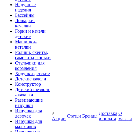
Надувные
изделия
Бассейны
Лошадки-
качалки
Горки и качели
детские
Машинки-
каталки
Ролики, скейты,
самокаты, коньки
Стульчики для
кормления
Ходунки детские
Детские качели
Конструктор
Детский шезлонг
- качалка
Развивающие
игрушки
Игрушки для
Доставка
О
девочек
Статьи
Бренды
Акции
и оплата
магаз
Игрушки для
мальчиков
Игрушки на