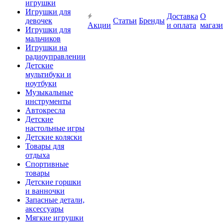
игрушки
Игрушки для
Доставка
О
девочек
Статьи
Бренды
Акции
и оплата
магаз
Игрушки для
мальчиков
Игрушки на
радиоуправлении
Детские
мультибуки и
ноутбуки
Музыкальные
инструменты
Автокресла
Детские
настольные игры
Детские коляски
Товары для
отдыха
Спортивные
товары
Детские горшки
и ванночки
Запасные детали,
аксессуары
Мягкие игрушки