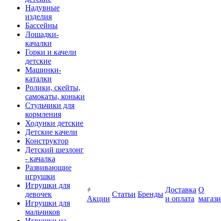
Надувные
изделия
Бассейны
Лошадки-
качалки
Горки и качели
детские
Машинки-
каталки
Ролики, скейты,
самокаты, коньки
Стульчики для
кормления
Ходунки детские
Детские качели
Конструктор
Детский шезлонг
- качалка
Развивающие
игрушки
Игрушки для
Доставка
О
девочек
Статьи
Бренды
Акции
и оплата
магаз
Игрушки для
мальчиков
Игрушки на