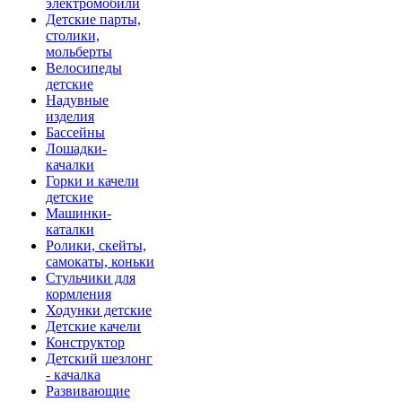
электромобили
Детские парты,
столики,
мольберты
Велосипеды
детские
Надувные
изделия
Бассейны
Лошадки-
качалки
Горки и качели
детские
Машинки-
каталки
Ролики, скейты,
самокаты, коньки
Стульчики для
кормления
Ходунки детские
Детские качели
Конструктор
Детский шезлонг
- качалка
Развивающие