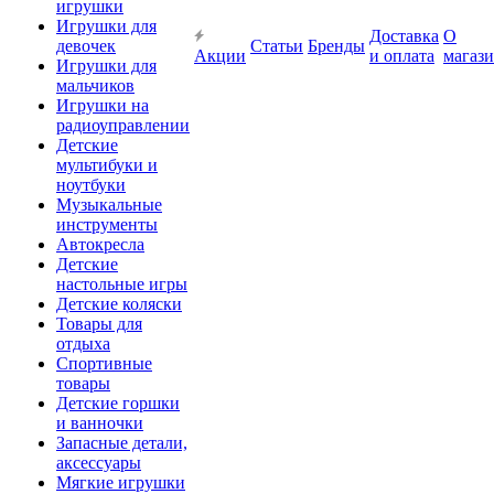
игрушки
Игрушки для
Доставка
О
девочек
Статьи
Бренды
Акции
и оплата
магаз
Игрушки для
мальчиков
Игрушки на
радиоуправлении
Детские
мультибуки и
ноутбуки
Музыкальные
инструменты
Автокресла
Детские
настольные игры
Детские коляски
Товары для
отдыха
Спортивные
товары
Детские горшки
и ванночки
Запасные детали,
аксессуары
Мягкие игрушки