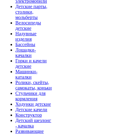
электромобили
Детские парты,
столики,
мольберты
Велосипеды
детские
Надувные
изделия
Бассейны
Лошадки-
качалки
Горки и качели
детские
Машинки-
каталки
Ролики, скейты,
самокаты, коньки
Стульчики для
кормления
Ходунки детские
Детские качели
Конструктор
Детский шезлонг
- качалка
Развивающие