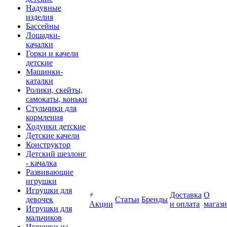
Надувные
изделия
Бассейны
Лошадки-
качалки
Горки и качели
детские
Машинки-
каталки
Ролики, скейты,
самокаты, коньки
Стульчики для
кормления
Ходунки детские
Детские качели
Конструктор
Детский шезлонг
- качалка
Развивающие
игрушки
Игрушки для
Доставка
О
девочек
Статьи
Бренды
Акции
и оплата
магаз
Игрушки для
мальчиков
Игрушки на