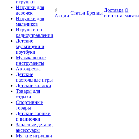
игрушки
Игрушки для
Доставка
О
девочек
Статьи
Бренды
Акции
и оплата
магаз
Игрушки для
мальчиков
Игрушки на
радиоуправлении
Детские
мультибуки и
ноутбуки
Музыкальные
инструменты
Автокресла
Детские
настольные игры
Детские коляски
Товары для
отдыха
Спортивные
товары
Детские горшки
и ванночки
Запасные детали,
аксессуары
Мягкие игрушки