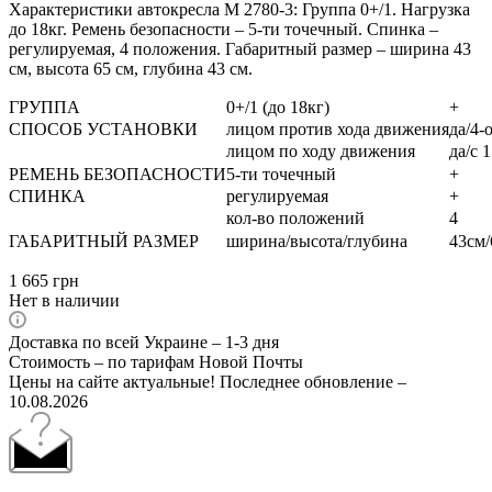
Характеристики автокресла M 2780-3: Группа 0+/1. Нагрузка
до 18кг. Ремень безопасности – 5-ти точечный. Спинка –
регулируемая, 4 положения. Габаритный размер – ширина 43
см, высота 65 см, глубина 43 см.
ГРУППА
0+/1 (до 18кг)
+
СПОСОБ УСТАНОВКИ
лицом против хода движения
да/4-
лицом по ходу движения
да/с 
РЕМЕНЬ БЕЗОПАСНОСТИ
5-ти точечный
+
СПИНКА
регулируемая
+
кол-во положений
4
ГАБАРИТНЫЙ РАЗМЕР
ширина/высота/глубина
43см/
1 665
грн
Нет в наличии
Доставка по всей Украине – 1-3 дня
Стоимость – по тарифам Новой Почты
Цены на сайте актуальные! Последнее обновление –
10.08.2026