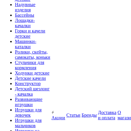
Надувные
изделия
Бассейны
Лошадки-
качалки
Горки и качели
детские
Машинки-
каталки
Ролики, скейты,
самокаты, коньки
Стульчики для
кормления
Ходунки детские
Детские качели
Конструктор
Детский шезлонг
- качалка
Развивающие
игрушки
Игрушки для
Доставка
О
девочек
Статьи
Бренды
Акции
и оплата
магаз
Игрушки для
мальчиков
Игрушки на