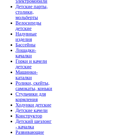
электромобили
Детские парты,
столики,
мольберты
Велосипеды
детские
Надувные
изделия
Бассейны
Лошадки-
качалки
Горки и качели
детские
Машинки-
каталки
Ролики, скейты,
самокаты, коньки
Стульчики для
кормления
Ходунки детские
Детские качели
Конструктор
Детский шезлонг
- качалка
Развивающие