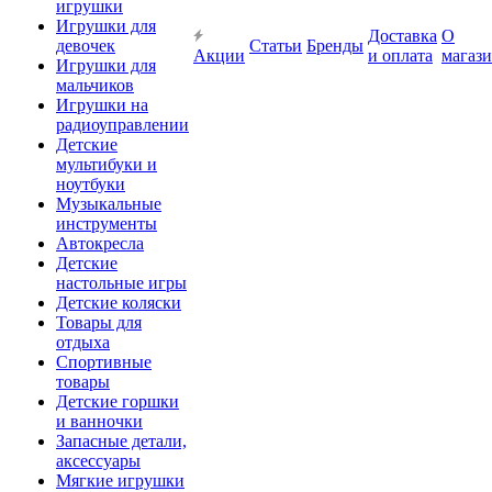
игрушки
Игрушки для
Доставка
О
девочек
Статьи
Бренды
Акции
и оплата
магаз
Игрушки для
мальчиков
Игрушки на
радиоуправлении
Детские
мультибуки и
ноутбуки
Музыкальные
инструменты
Автокресла
Детские
настольные игры
Детские коляски
Товары для
отдыха
Спортивные
товары
Детские горшки
и ванночки
Запасные детали,
аксессуары
Мягкие игрушки