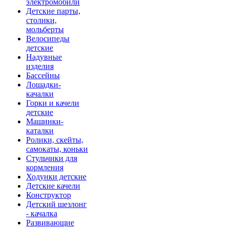
электромобили
Детские парты,
столики,
мольберты
Велосипеды
детские
Надувные
изделия
Бассейны
Лошадки-
качалки
Горки и качели
детские
Машинки-
каталки
Ролики, скейты,
самокаты, коньки
Стульчики для
кормления
Ходунки детские
Детские качели
Конструктор
Детский шезлонг
- качалка
Развивающие