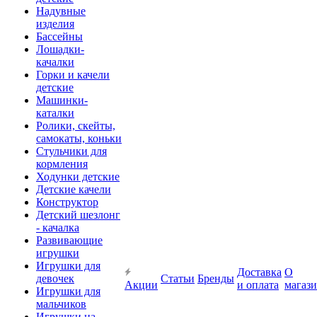
Надувные
изделия
Бассейны
Лошадки-
качалки
Горки и качели
детские
Машинки-
каталки
Ролики, скейты,
самокаты, коньки
Стульчики для
кормления
Ходунки детские
Детские качели
Конструктор
Детский шезлонг
- качалка
Развивающие
игрушки
Игрушки для
Доставка
О
девочек
Статьи
Бренды
Акции
и оплата
магаз
Игрушки для
мальчиков
Игрушки на