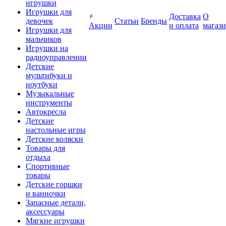
игрушки
Игрушки для
Доставка
О
девочек
Статьи
Бренды
Акции
и оплата
магаз
Игрушки для
мальчиков
Игрушки на
радиоуправлении
Детские
мультибуки и
ноутбуки
Музыкальные
инструменты
Автокресла
Детские
настольные игры
Детские коляски
Товары для
отдыха
Спортивные
товары
Детские горшки
и ванночки
Запасные детали,
аксессуары
Мягкие игрушки