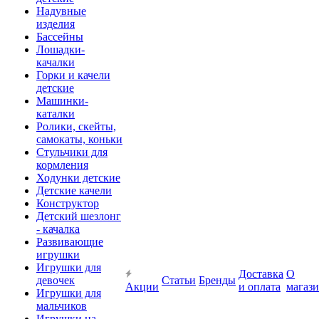
Надувные
изделия
Бассейны
Лошадки-
качалки
Горки и качели
детские
Машинки-
каталки
Ролики, скейты,
самокаты, коньки
Стульчики для
кормления
Ходунки детские
Детские качели
Конструктор
Детский шезлонг
- качалка
Развивающие
игрушки
Игрушки для
Доставка
О
девочек
Статьи
Бренды
Акции
и оплата
магаз
Игрушки для
мальчиков
Игрушки на