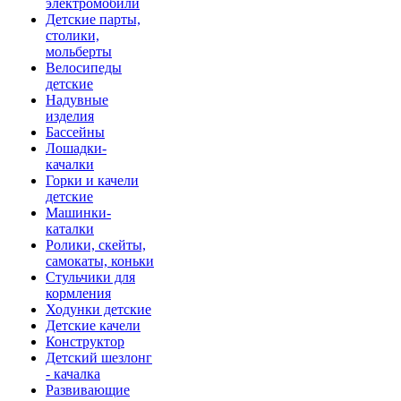
электромобили
Детские парты,
столики,
мольберты
Велосипеды
детские
Надувные
изделия
Бассейны
Лошадки-
качалки
Горки и качели
детские
Машинки-
каталки
Ролики, скейты,
самокаты, коньки
Стульчики для
кормления
Ходунки детские
Детские качели
Конструктор
Детский шезлонг
- качалка
Развивающие