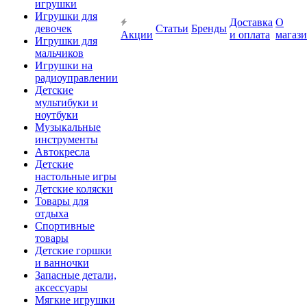
игрушки
Игрушки для
Доставка
О
девочек
Статьи
Бренды
Акции
и оплата
магаз
Игрушки для
мальчиков
Игрушки на
радиоуправлении
Детские
мультибуки и
ноутбуки
Музыкальные
инструменты
Автокресла
Детские
настольные игры
Детские коляски
Товары для
отдыха
Спортивные
товары
Детские горшки
и ванночки
Запасные детали,
аксессуары
Мягкие игрушки