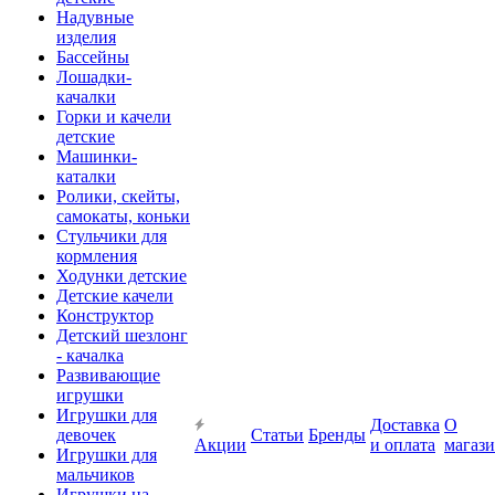
Надувные
изделия
Бассейны
Лошадки-
качалки
Горки и качели
детские
Машинки-
каталки
Ролики, скейты,
самокаты, коньки
Стульчики для
кормления
Ходунки детские
Детские качели
Конструктор
Детский шезлонг
- качалка
Развивающие
игрушки
Игрушки для
Доставка
О
девочек
Статьи
Бренды
Акции
и оплата
магаз
Игрушки для
мальчиков
Игрушки на