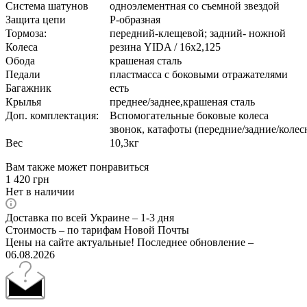
Система шатунов
одноэлементная со съемной звездой
Защита цепи
Р-образная
Тормоза:
передний-клещевой; задний- ножной
Колеса
резина YIDA / 16х2,125
Обода
крашеная сталь
Педали
пластмасса с боковыми отражателями
Багажник
есть
Крылья
преднее/заднее,крашеная сталь
Доп. комплектация:
Вспомогательные боковые колеса
звонок, катафоты (передние/задние/колес
Вес
10,3кг
Вам также может понравиться
1 420
грн
Нет в наличии
Доставка по всей Украине – 1-3 дня
Стоимость – по тарифам Новой Почты
Цены на сайте актуальные! Последнее обновление –
06.08.2026