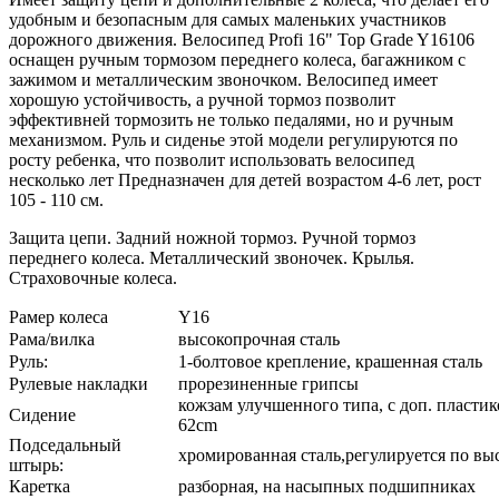
удобным и безопасным для самых маленьких участников
дорожного движения. Велосипед Profi 16" Top Grade Y16106
оснащен ручным тормозом переднего колеса, багажником с
зажимом и металлическим звоночком. Велосипед имеет
хорошую устойчивость, а ручной тормоз позволит
эффективней тормозить не только педалями, но и ручным
механизмом. Руль и сиденье этой модели регулируются по
росту ребенка, что позволит использовать велосипед
несколько лет Предназначен для детей возрастом 4-6 лет, рост
105 - 110 см.
Защита цепи. Задний ножной тормоз. Ручной тормоз
переднего колеса. Металлический звоночек. Крылья.
Страховочные колеса.
Рамер колеса
Y16
Рама/вилка
высокопрочная сталь
Руль:
1-болтовое крепление, крашенная сталь
Рулевые накладки
прорезиненные грипсы
кожзам улучшенного типа, с доп. пласт
Сидение
62cm
Подседальный
хромированная сталь,регулируется по вы
штырь:
Каретка
разборная, на насыпных подшипниках