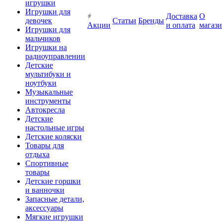
игрушки
Игрушки для
Доставка
О
девочек
Статьи
Бренды
Акции
и оплата
магаз
Игрушки для
мальчиков
Игрушки на
радиоуправлении
Детские
мультибуки и
ноутбуки
Музыкальные
инструменты
Автокресла
Детские
настольные игры
Детские коляски
Товары для
отдыха
Спортивные
товары
Детские горшки
и ванночки
Запасные детали,
аксессуары
Мягкие игрушки