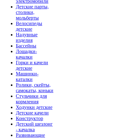
электромобили
Детские парты,
столики,
мольберты
Велосипеды
детские
Надувные
изделия
Бассейны
Лошадки-
качалки
Горки и качели
детские
Машинки-
каталки
Ролики, скейты,
самокаты, коньки
Стульчики для
кормления
Ходунки детские
Детские качели
Конструктор
Детский шезлонг
- качалка
Развивающие