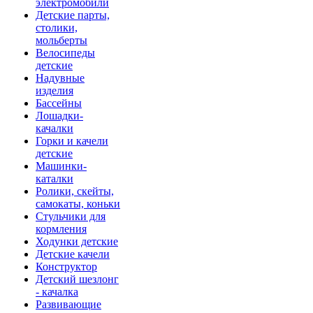
электромобили
Детские парты,
столики,
мольберты
Велосипеды
детские
Надувные
изделия
Бассейны
Лошадки-
качалки
Горки и качели
детские
Машинки-
каталки
Ролики, скейты,
самокаты, коньки
Стульчики для
кормления
Ходунки детские
Детские качели
Конструктор
Детский шезлонг
- качалка
Развивающие