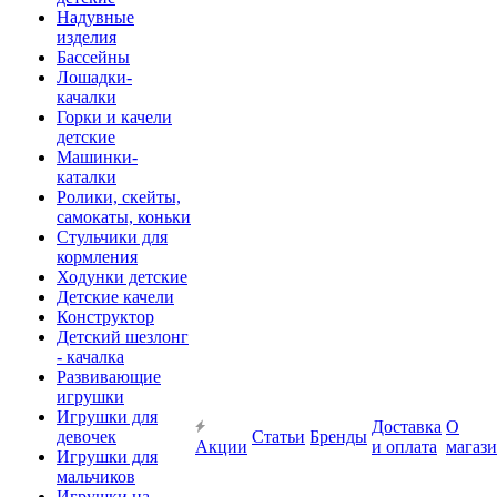
Надувные
изделия
Бассейны
Лошадки-
качалки
Горки и качели
детские
Машинки-
каталки
Ролики, скейты,
самокаты, коньки
Стульчики для
кормления
Ходунки детские
Детские качели
Конструктор
Детский шезлонг
- качалка
Развивающие
игрушки
Игрушки для
Доставка
О
девочек
Статьи
Бренды
Акции
и оплата
магаз
Игрушки для
мальчиков
Игрушки на