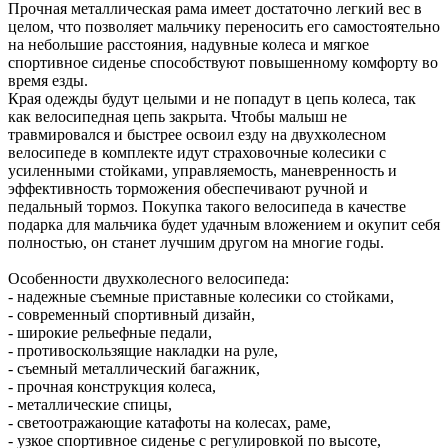
Прочная металлическая рама имеет достаточно легкий вес в
целом, что позволяет мальчику переносить его самостоятельно
на небольшие расстояния, надувные колеса и мягкое
спортивное сиденье способствуют повышенному комфорту во
время езды.
Края одежды будут целыми и не попадут в цепь колеса, так
как велосипедная цепь закрыта. Чтобы малыш не
травмировался и быстрее освоил езду на двухколесном
велосипеде в комплекте идут страховочные колесики с
усиленными стойками, управляемость, маневренность и
эффективность торможения обеспечивают ручной и
педальный тормоз. Покупка такого велосипеда в качестве
подарка для мальчика будет удачным вложением и окупит себя
полностью, он станет лучшим другом на многие годы.
Особенности двухколесного велосипеда:
- надежные съемные приставные колесики со стойками,
- современный спортивный дизайн,
- широкие рельефные педали,
- противоскользящие накладки на руле,
- съемный металлический багажник,
- прочная конструкция колеса,
- металлические спицы,
- светоотражающие катафоты на колесах, раме,
- узкое спортивное сиденье с регулировкой по высоте,