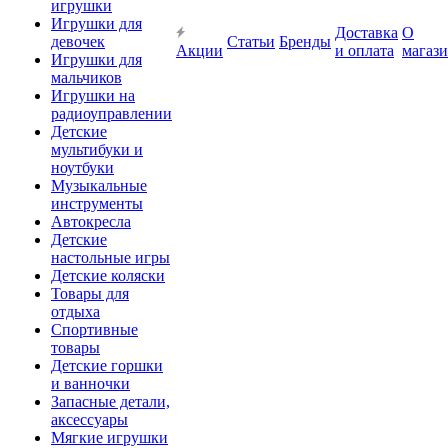
игрушки
Игрушки для
Доставка
О
девочек
Статьи
Бренды
Акции
и оплата
магаз
Игрушки для
мальчиков
Игрушки на
радиоуправлении
Детские
мультибуки и
ноутбуки
Музыкальные
инструменты
Автокресла
Детские
настольные игры
Детские коляски
Товары для
отдыха
Спортивные
товары
Детские горшки
и ванночки
Запасные детали,
аксессуары
Мягкие игрушки