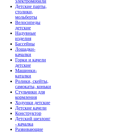
электромобили
Детские парты,
столики,
мольберты
Велосипеды
детские
Надувные
изделия
Бассейны
Лошадки-
качалки
Горки и качели
детские
Машинки-
каталки
Ролики, скейты,
самокаты, коньки
Стульчики для
кормления
Ходунки детские
Детские качели
Конструктор
Детский шезлонг
- качалка
Развивающие