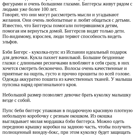
фигурами и очень большими глазами. Биггерсы живут рядом с
людьми уже более 100 лет.
Говорят, что они могут рассмотреть мысли и угадывают
желания. Они очень любопытные и любят общаться с детьми.
Известно, что Биггерсы помогали потерявшимся детям,
помогая им вернуться домой. Биггерсов видят только дети.
По-видимому, взрослея, люди теряют способность видеть
эльфов.
Бэби Бигерс - куколка-пупс из Испании идеальный подарок
для девочки. Кукла пахнет ванилькой. Большие бездонные
глазки с длинными ресничками влюбляют в себя сразу, в них
хочется смотреть бесконечно. Волосы очень качественные и
приятные на ощупь, густо и прочно прошиты по всей голове.
Одежда аккуратно пошита из качественных тканей. У малыша
пупсика наряд оригинального кроя.
Небольшой размер позволяет девочке брать куколку малышку
везде с собой.
Пупс беби биггерс упакован в подарочную красивую плотную
небольшую коробочку с резным окошком. Из окошка
выглядывает милая мордашка бэби биггерса. Можно одеть
переднюю крышку коробки на заднюю часть, чтобы получить
полноценный виндоу-бокс, при этом куколку будет защищать