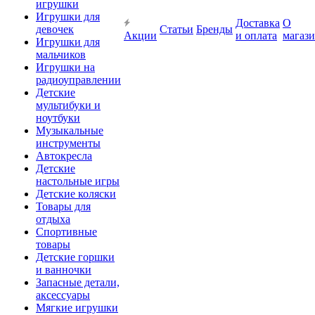
игрушки
Игрушки для
Доставка
О
девочек
Статьи
Бренды
Акции
и оплата
магаз
Игрушки для
мальчиков
Игрушки на
радиоуправлении
Детские
мультибуки и
ноутбуки
Музыкальные
инструменты
Автокресла
Детские
настольные игры
Детские коляски
Товары для
отдыха
Спортивные
товары
Детские горшки
и ванночки
Запасные детали,
аксессуары
Мягкие игрушки