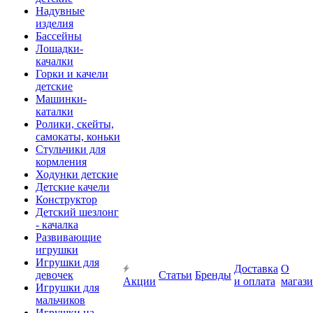
Надувные
изделия
Бассейны
Лошадки-
качалки
Горки и качели
детские
Машинки-
каталки
Ролики, скейты,
самокаты, коньки
Стульчики для
кормления
Ходунки детские
Детские качели
Конструктор
Детский шезлонг
- качалка
Развивающие
игрушки
Игрушки для
Доставка
О
девочек
Статьи
Бренды
Акции
и оплата
магаз
Игрушки для
мальчиков
Игрушки на