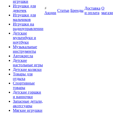
игрушки
Игрушки для
Доставка
О
девочек
Статьи
Бренды
Акции
и оплата
магаз
Игрушки для
мальчиков
Игрушки на
радиоуправлении
Детские
мультибуки и
ноутбуки
Музыкальные
инструменты
Автокресла
Детские
настольные игры
Детские коляски
Товары для
отдыха
Спортивные
товары
Детские горшки
и ванночки
Запасные детали,
аксессуары
Мягкие игрушки