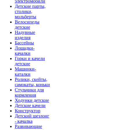
электромобили
Детские парты,
столики,
мольберты
Велосипеды
детские
Надувные
изделия
Бассейны
Лошадки-
качалки
Горки и качели
детские
Машинки-
каталки
Ролики, скейты,
самокаты, коньки
Стульчики для
кормления
Ходунки детские
Детские качели
Конструктор
Детский шезлонг
- качалка
Развивающие