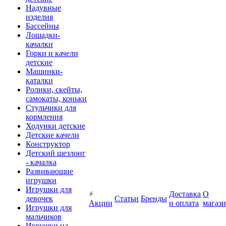
Надувные
изделия
Бассейны
Лошадки-
качалки
Горки и качели
детские
Машинки-
каталки
Ролики, скейты,
самокаты, коньки
Стульчики для
кормления
Ходунки детские
Детские качели
Конструктор
Детский шезлонг
- качалка
Развивающие
игрушки
Игрушки для
Доставка
О
девочек
Статьи
Бренды
Акции
и оплата
магаз
Игрушки для
мальчиков
Игрушки на