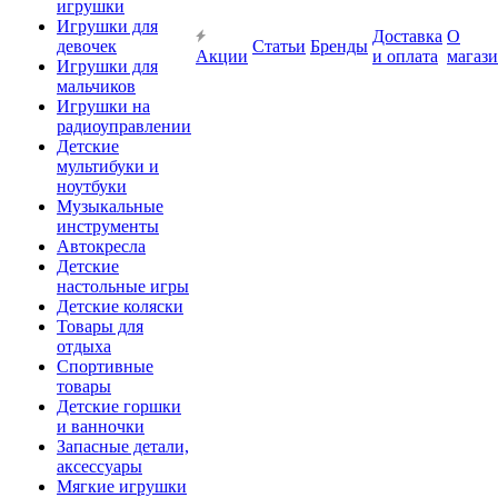
игрушки
Игрушки для
Доставка
О
девочек
Статьи
Бренды
Акции
и оплата
магаз
Игрушки для
мальчиков
Игрушки на
радиоуправлении
Детские
мультибуки и
ноутбуки
Музыкальные
инструменты
Автокресла
Детские
настольные игры
Детские коляски
Товары для
отдыха
Спортивные
товары
Детские горшки
и ванночки
Запасные детали,
аксессуары
Мягкие игрушки