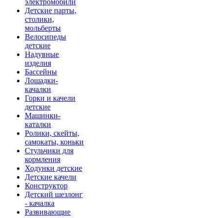
электромобили
Детские парты,
столики,
мольберты
Велосипеды
детские
Надувные
изделия
Бассейны
Лошадки-
качалки
Горки и качели
детские
Машинки-
каталки
Ролики, скейты,
самокаты, коньки
Стульчики для
кормления
Ходунки детские
Детские качели
Конструктор
Детский шезлонг
- качалка
Развивающие