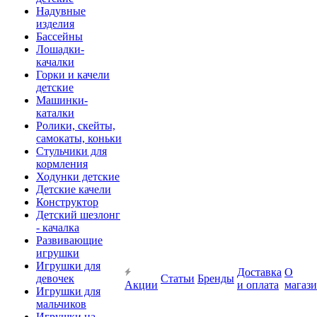
Надувные
изделия
Бассейны
Лошадки-
качалки
Горки и качели
детские
Машинки-
каталки
Ролики, скейты,
самокаты, коньки
Стульчики для
кормления
Ходунки детские
Детские качели
Конструктор
Детский шезлонг
- качалка
Развивающие
игрушки
Игрушки для
Доставка
О
девочек
Статьи
Бренды
Акции
и оплата
магаз
Игрушки для
мальчиков
Игрушки на