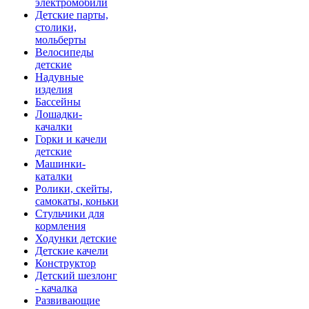
электромобили
Детские парты,
столики,
мольберты
Велосипеды
детские
Надувные
изделия
Бассейны
Лошадки-
качалки
Горки и качели
детские
Машинки-
каталки
Ролики, скейты,
самокаты, коньки
Стульчики для
кормления
Ходунки детские
Детские качели
Конструктор
Детский шезлонг
- качалка
Развивающие