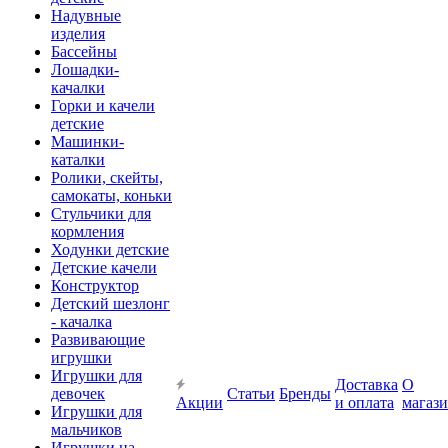
Надувные
изделия
Бассейны
Лошадки-
качалки
Горки и качели
детские
Машинки-
каталки
Ролики, скейты,
самокаты, коньки
Стульчики для
кормления
Ходунки детские
Детские качели
Конструктор
Детский шезлонг
- качалка
Развивающие
игрушки
Игрушки для
Доставка
О
девочек
Статьи
Бренды
Акции
и оплата
магаз
Игрушки для
мальчиков
Игрушки на