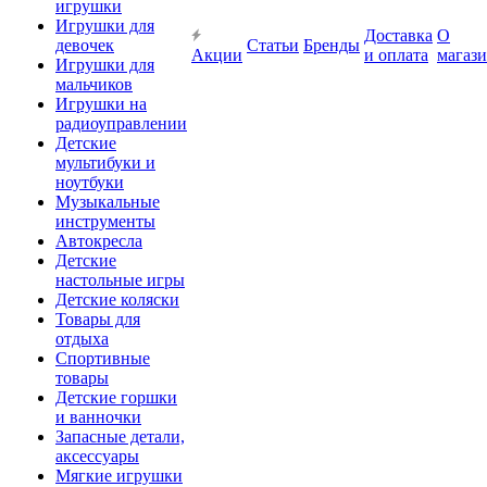
игрушки
Игрушки для
Доставка
О
девочек
Статьи
Бренды
Акции
и оплата
магаз
Игрушки для
мальчиков
Игрушки на
радиоуправлении
Детские
мультибуки и
ноутбуки
Музыкальные
инструменты
Автокресла
Детские
настольные игры
Детские коляски
Товары для
отдыха
Спортивные
товары
Детские горшки
и ванночки
Запасные детали,
аксессуары
Мягкие игрушки