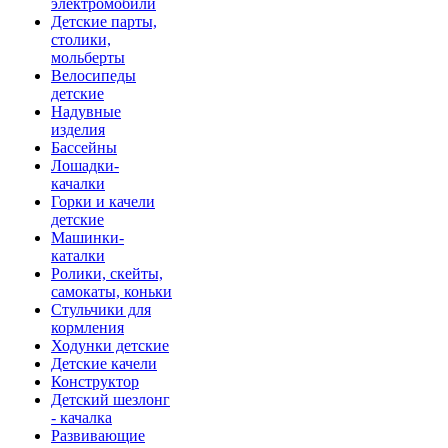
электромобили
Детские парты,
столики,
мольберты
Велосипеды
детские
Надувные
изделия
Бассейны
Лошадки-
качалки
Горки и качели
детские
Машинки-
каталки
Ролики, скейты,
самокаты, коньки
Стульчики для
кормления
Ходунки детские
Детские качели
Конструктор
Детский шезлонг
- качалка
Развивающие