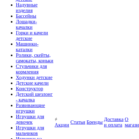
Надувные
изделия
Бассейны
Лошадки-
качалки
Горки и качели
детские
Машинки-
каталки
Ролики, скейты,
самокаты, коньки
Стульчики для
кормления
Ходунки детские
Детские качели
Конструктор
Детский шезлонг
- качалка
Развивающие
игрушки
Игрушки для
Доставка
О
девочек
Статьи
Бренды
Акции
и оплата
магаз
Игрушки для
мальчиков
Игрушки на