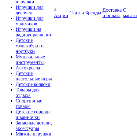
игрушки
Игрушки для
Доставка
О
девочек
Статьи
Бренды
Акции
и оплата
магаз
Игрушки для
мальчиков
Игрушки на
радиоуправлении
Детские
мультибуки и
ноутбуки
Музыкальные
инструменты
Автокресла
Детские
настольные игры
Детские коляски
Товары для
отдыха
Спортивные
товары
Детские горшки
и ванночки
Запасные детали,
аксессуары
Мягкие игрушки