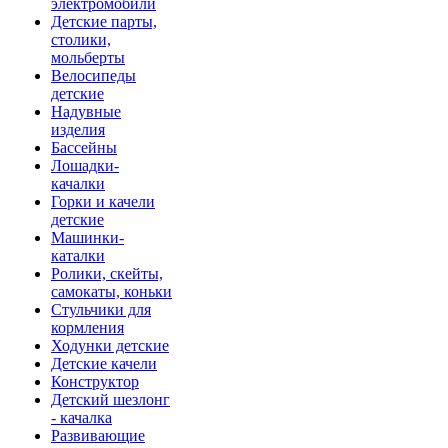
электромобили
Детские парты,
столики,
мольберты
Велосипеды
детские
Надувные
изделия
Бассейны
Лошадки-
качалки
Горки и качели
детские
Машинки-
каталки
Ролики, скейты,
самокаты, коньки
Стульчики для
кормления
Ходунки детские
Детские качели
Конструктор
Детский шезлонг
- качалка
Развивающие