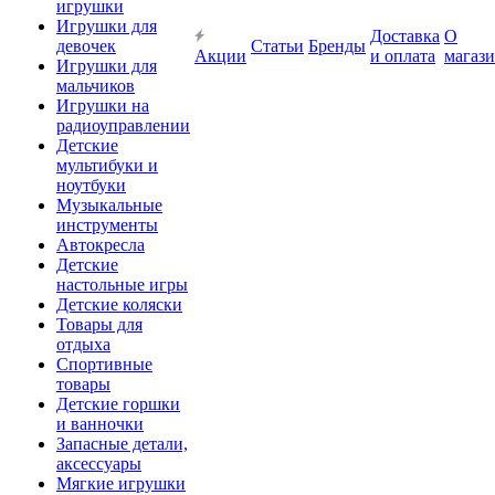
игрушки
Игрушки для
Доставка
О
девочек
Статьи
Бренды
Акции
и оплата
магаз
Игрушки для
мальчиков
Игрушки на
радиоуправлении
Детские
мультибуки и
ноутбуки
Музыкальные
инструменты
Автокресла
Детские
настольные игры
Детские коляски
Товары для
отдыха
Спортивные
товары
Детские горшки
и ванночки
Запасные детали,
аксессуары
Мягкие игрушки