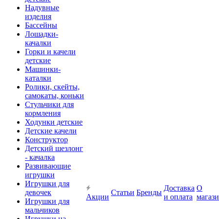
Надувные
изделия
Бассейны
Лошадки-
качалки
Горки и качели
детские
Машинки-
каталки
Ролики, скейты,
самокаты, коньки
Стульчики для
кормления
Ходунки детские
Детские качели
Конструктор
Детский шезлонг
- качалка
Развивающие
игрушки
Игрушки для
Доставка
О
девочек
Статьи
Бренды
Акции
и оплата
магаз
Игрушки для
мальчиков
Игрушки на