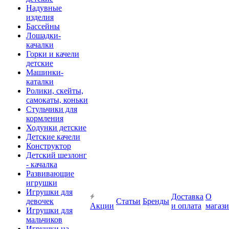
Надувные
изделия
Бассейны
Лошадки-
качалки
Горки и качели
детские
Машинки-
каталки
Ролики, скейты,
самокаты, коньки
Стульчики для
кормления
Ходунки детские
Детские качели
Конструктор
Детский шезлонг
- качалка
Развивающие
игрушки
Игрушки для
Доставка
О
девочек
Статьи
Бренды
Акции
и оплата
магаз
Игрушки для
мальчиков
Игрушки на