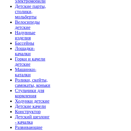
электромобили
Детские парты,
столики,
мольберты
Велосипеды
детские
Надувные
изделия
Бассейны
Лошадки-
качалки
Горки и качели
детские
Машинки-
каталки
Ролики, скейты,
самокаты, коньки
Стульчики для
кормления
Ходунки детские
Детские качели
Конструктор
Детский шезлонг
- качалка
Развивающие