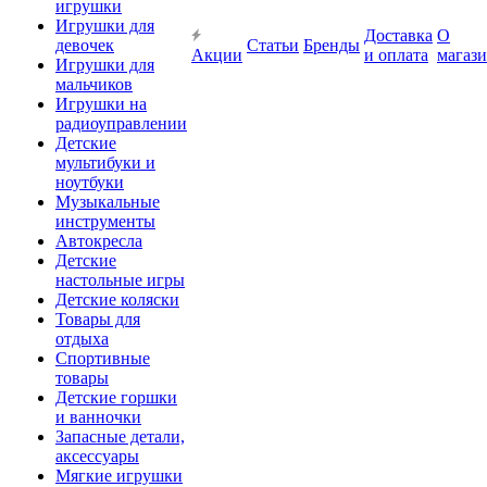
игрушки
Игрушки для
Доставка
О
девочек
Статьи
Бренды
Акции
и оплата
магаз
Игрушки для
мальчиков
Игрушки на
радиоуправлении
Детские
мультибуки и
ноутбуки
Музыкальные
инструменты
Автокресла
Детские
настольные игры
Детские коляски
Товары для
отдыха
Спортивные
товары
Детские горшки
и ванночки
Запасные детали,
аксессуары
Мягкие игрушки