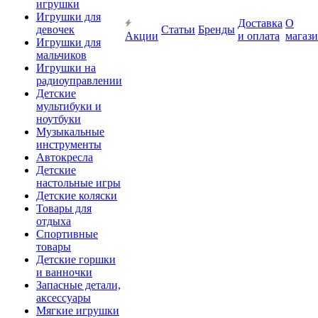
игрушки
Игрушки для
Доставка
О
девочек
Статьи
Бренды
Акции
и оплата
магаз
Игрушки для
мальчиков
Игрушки на
радиоуправлении
Детские
мультибуки и
ноутбуки
Музыкальные
инструменты
Автокресла
Детские
настольные игры
Детские коляски
Товары для
отдыха
Спортивные
товары
Детские горшки
и ванночки
Запасные детали,
аксессуары
Мягкие игрушки