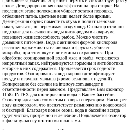
грибковые заражения. Устраняет перхоть и способствует росту
волос. Дезодорированная вода эффективна при стирке. На
последнем этапе полоскания убирает остатки порошка,
отбеливает пятна, цветные вещи делает более яркими.
Дезинфекция обуви: поместить обувь в полиэтиленовый
пакет, завязать, не пережимая воздуховод. Озонатор отлично
подходит для насыщения воды кислородом в аквариуме,
повышает жизнеспособность рыбок. Можно чистить
домашних питомцев. Вода с активной формой кислорода
разлагает ядохимикаты на овощах и фруктах, убивает
микробы, при этом вкус и витамины сохраняются. При
обработке озонированной водой мяса и рыбы, устраняется
неприятный запах, нейтрализуются гормоны и антибиотики,
которые в них содержаться. Продлевается срок годности
продуктов. Озонированная вода хорошо дезинфицирует
посуду и игрушки малыша (кроме резиновых изделий).
Копирование без ссылки на intertoys.com.uaведет к
ответственности перед законом. Представляем Вам озонатор
11582 INTEX для озонирования воды в Вашем бассейне.
Озонатор идеально совместим с хлор- генератором. Насыщает
воду кислородом, что препятствует размножению водорослей
и бактерий. Благодаря ионам озона, вода в бассейне всегда
будет чистой, прозрачной и лечебной. Подключается озонатор
к фильтру-насосу штатными шлангами.