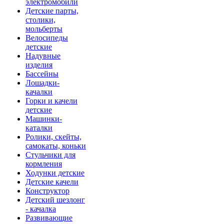
электромобили
Детские парты,
столики,
мольберты
Велосипеды
детские
Надувные
изделия
Бассейны
Лошадки-
качалки
Горки и качели
детские
Машинки-
каталки
Ролики, скейты,
самокаты, коньки
Стульчики для
кормления
Ходунки детские
Детские качели
Конструктор
Детский шезлонг
- качалка
Развивающие