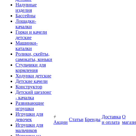
Надувные
изделия
Бассейны
Лошадки-
качалки
Горки и качели
детские
Машинки-
каталки
Ролики, скейты,
самокаты, коньки
Стульчики для
кормления
Ходунки детские
Детские качели
Конструктор
Детский шезлонг
- качалка
Развивающие
игрушки
Игрушки для
Доставка
О
девочек
Статьи
Бренды
Акции
и оплата
магаз
Игрушки для
мальчиков
Игрушки на