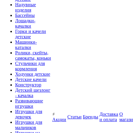
Надувные
изделия
Бассейны
Лошадки-
качалки
Горки и качели
детские
Машинки-
каталки
Ролики, скейты,
самокаты, коньки
Стульчики для
кормления
Ходунки детские
Детские качели
Конструктор
Детский шезлонг
- качалка
Развивающие
игрушки
Игрушки для
Доставка
О
девочек
Статьи
Бренды
Акции
и оплата
магаз
Игрушки для
мальчиков
Игрушки на