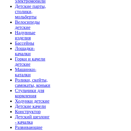
электромобили
Детские парты,
столики,
мольберты
Велосипеды
детские
Надувные
изделия
Бассейны
Лошадки-
качалки
Горки и качели
детские
Машинки-
каталки
Ролики, скейты,
самокаты, коньки
Стульчики для
кормления
Ходунки детские
Детские качели
Конструктор
Детский шезлонг
- качалка
Развивающие