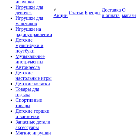
игрушки
Игрушки для
Доставка
О
девочек
Статьи
Бренды
Акции
и оплата
магаз
Игрушки для
мальчиков
Игрушки на
радиоуправлении
Детские
мультибуки и
ноутбуки
Музыкальные
инструменты
Автокресла
Детские
настольные игры
Детские коляски
Товары для
отдыха
Спортивные
товары
Детские горшки
и ванночки
Запасные детали,
аксессуары
Мягкие игрушки