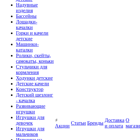
Надувные
изделия
Бассейны
Лошадки-
качалки
Горки и качели
детские
Машинки-
каталки
Ролики, скейты,
самокаты, коньки
Стульчики для
кормления
Ходунки детские
Детские качели
Конструктор
Детский шезлонг
- качалка
Развивающие
игрушки
Игрушки для
Доставка
О
девочек
Статьи
Бренды
Акции
и оплата
магаз
Игрушки для
мальчиков
Игрушки на