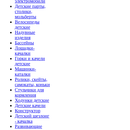
электромобили
Детские парты,
столики,
мольберты
Велосипеды
детские
Надувные
изделия
Бассейны
Лошадки-
качалки
Горки и качели
детские
Машинки-
каталки
Ролики, скейты,
самокаты, коньки
Стульчики для
кормления
Ходунки детские
Детские качели
Конструктор
Детский шезлонг
- качалка
Развивающие