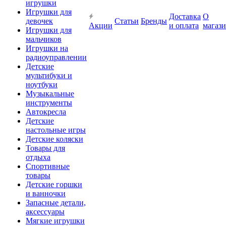
игрушки
Игрушки для
Доставка
О
девочек
Статьи
Бренды
Акции
и оплата
магаз
Игрушки для
мальчиков
Игрушки на
радиоуправлении
Детские
мультибуки и
ноутбуки
Музыкальные
инструменты
Автокресла
Детские
настольные игры
Детские коляски
Товары для
отдыха
Спортивные
товары
Детские горшки
и ванночки
Запасные детали,
аксессуары
Мягкие игрушки